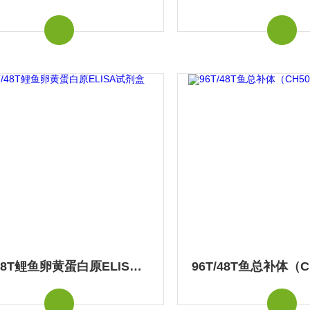
96T/48T鲤鱼卵黄蛋白原ELISA试剂盒