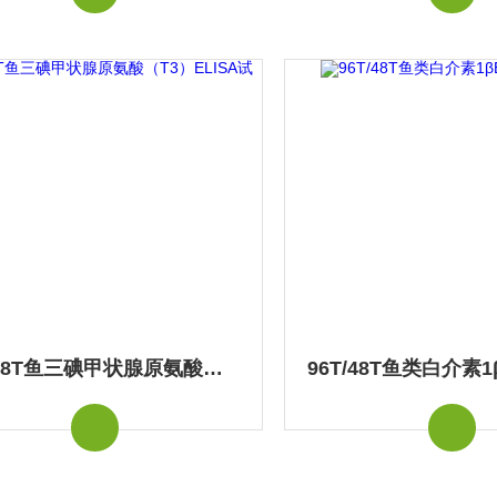
96T/48T鱼三碘甲状腺原氨酸（T3）ELISA试剂盒