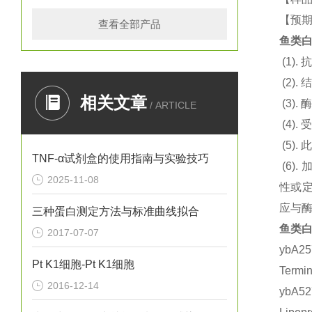
【预期
查看全部产品
鱼类白
(1).
抗
(2).
结
相关文章
(3).
酶
/ ARTICLE
(4).
(5).
此
TNF-α试剂盒的使用指南与实验技巧
(6).
2025-11-08
性或定
应与
三种蛋白测定方法与标准曲线拟合
鱼类白
2017-07-07
ybA2
Pt K1细胞-Pt K1细胞
Term
2016-12-14
ybA5