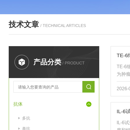
技术文章
/ TECHNICAL ARTICLES
TE
产品分类
/ PRODUCT
TE-
为肿
状细
2026-
的部
机制
抗体
物研
IL
前景
多抗
关基
IL-
食管
单抗