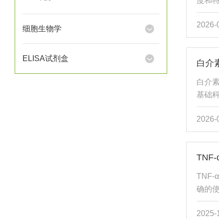
度和
相关的基
研研究
2026-
的IL
细胞生物学
应监
在疾病
ELISA试剂盒
白介
诊断
胞因
白介
敏度的
基础
靠数据
2026-
介素
症反
中的
TN
病领
度。
TNF
具，帮
确的使
用前准
2025-
温度