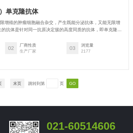
YR）单克隆抗体
能无限增殖的肿瘤细胞融合杂交，产生既能分泌抗体，又能无限增
生的抗体是针对同一抗原决定簇的高度同质的抗体，即单克隆抗
tibody），简称单抗。与多抗相比，单抗纯度高，专一性强、重复性好、
厂商性质
浏览量
02
03
生产厂家
2177
页
末页
跳转到第
页
021-60514606