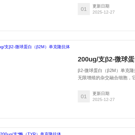
重复性好、且能持续地*。
更新日期
01
2025-12-27
200ug/支β2-微
β2-微球蛋白（β2M）单
无限增殖的杂交融合细胞，
克隆抗体（monoclonal
性好、且能持续地*。
更新日期
01
2025-12-27