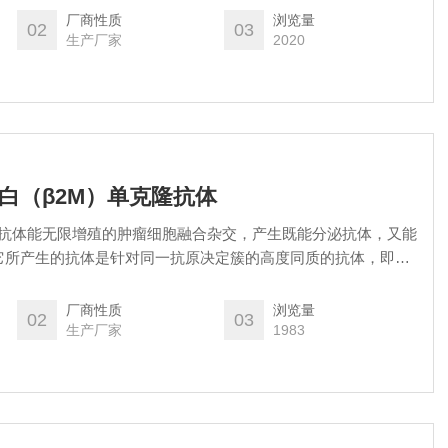
厂商性质
浏览量
02
03
生产厂家
2020
球蛋白（β2M）单克隆抗体
克隆抗体能无限增殖的肿瘤细胞融合杂交，产生既能分泌抗体，又能
它所产生的抗体是针对同一抗原决定簇的高度同质的抗体，即单
 antibody），简称单抗。与多抗相比，单抗纯度高，专一性强、重复
厂商性质
浏览量
02
03
生产厂家
1983