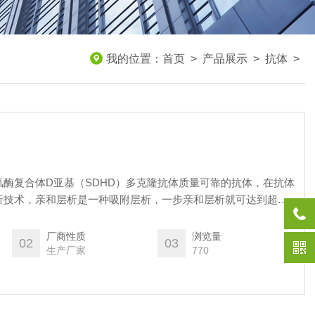
我的位置：
首页
>
产品展示
>
抗体
>
酶复合体D亚基（SDHD）多克隆抗体质量可靠的抗体，在抗体
析技术，亲和层析是一种吸附层析，一步亲和层析就可达到超过
方面我们执行严格的检测标准，为您提供高品质抗体。我们的每
稳定性测试，保证了结果的准确性、敏感性、特异性。仅供实验
厂商性质
浏览量
02
03
标本检测使用！
生产厂家
770