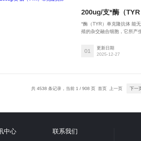
200ug/支*酶（T
*酶（TYR）单克隆抗体 
殖的杂交融合细胞，它所产
体（monoclonal an
且能持续地*。
更新日期
01
2025-12-27
共 4538 条记录，当前 1 / 908 页 首页 上一页
下一
讯中心
联系我们