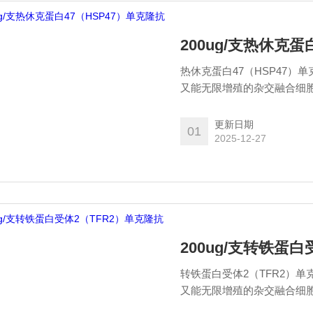
200ug/支热休克蛋
热休克蛋白47（HSP47
又能无限增殖的杂交融合细
即单克隆抗体（monoclon
重复性好、且能持续地*。
更新日期
01
2025-12-27
200ug/支转铁蛋
转铁蛋白受体2（TFR2）
又能无限增殖的杂交融合细
即单克隆抗体（monoclon