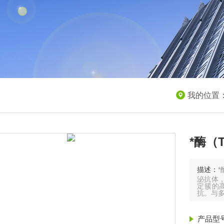
我的位置
*酶（
描述：
泌抗体
定簇的高
抗。与
产品型