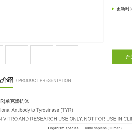
更新时
产
品介绍
/ PRODUCT PRESENTATION
TYR)单克隆抗体
onal Antibody to Tyrosinase (TYR)
N VITRO AND RESEARCH USE ONLY, NOT FOR USE IN C
Organism species
Homo sapiens (Human)