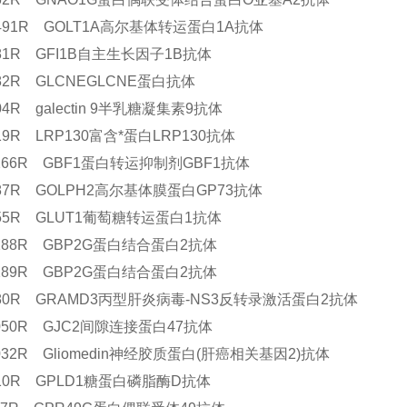
13491R GOLT1A高尔基体转运蛋白1A抗体
881R GFI1B自主生长因子1B抗体
882R GLCNEGLCNE蛋白抗体
604R galectin 9半乳糖凝集素9抗体
719R LRP130富含*蛋白LRP130抗体
11266R GBF1蛋白转运抑制剂GBF1抗体
4887R GOLPH2高尔基体膜蛋白GP73抗体
4855R GLUT1葡萄糖转运蛋白1抗体
11288R GBP2G蛋白结合蛋白2抗体
11289R GBP2G蛋白结合蛋白2抗体
8580R GRAMD3丙型肝炎病毒-NS3反转录激活蛋白2抗体
1050R GJC2间隙连接蛋白47抗体
1032R Gliomedin神经胶质蛋白(肝癌相关基因2)抗体
9910R GPLD1糖蛋白磷脂酶D抗体