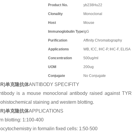
Product No.
yb238Hu22
Clonality
Monoclonal
Host
Mouse
Immunoglobulin Type
IgG
Purification
Affinity Chromatography
Applications
WB, ICC, IHC-P, IHC-F, ELISA
Concentration
500ug/ml
UOM
200ug
Conjugate
No Conjugate
TYR)单克隆抗体
ANTIBODY SPECIFITY
tibody is a mouse monoclonal antibody raised against TYR. I
histochemical staining and western blotting.
TYR)单克隆抗体
APPLICATIONS
n blotting: 1:100-400
cytochemistry in formalin fixed cells: 1:50-500