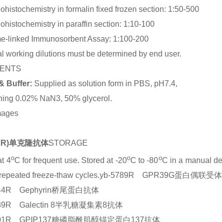
histochemistry in formalin fixed frozen section: 1:50-500
histochemistry in paraffin section: 1:10-100
e-linked Immunosorbent Assay: 1:100-200
l working dilutions must be determined by end user.
ENTS
& Buffer:
Supplied as solution form in PBS, pH7.4,
ning 0.02% NaN3, 50% glycerol.
mages
TYR)单克隆抗体
STORAGE
o
o
o
at 4
C for frequent use. Stored at -20
C to -80
C in a manual def
 repeated freeze-thaw cycles.yb-5789R GPR39G蛋白偶联
644R Gephyrin桥尾蛋白抗体
839R Galectin 8半乳糖凝集素8抗体
7801R GPIP137糖磷脂酰肌醇锚定蛋白137抗体