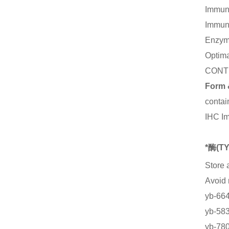
Immuno
Immuno
Enzym
Optima
CONT
Form 
contai
IHC I
*酶(
Store 
Avoid
yb-6
yb-5
yb-