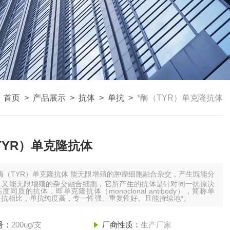
：
首页
>
产品展示
>
抗体
>
单抗
>
*酶（TYR）单克隆抗体
TYR）单克隆抗体
*酶（TYR）单克隆抗体 能无限增殖的肿瘤细胞融合杂交，产生既能分
，又能无限增殖的杂交融合细胞，它所产生的抗体是针对同一抗原决
度同质的抗体，即单克隆抗体（monoclonal antibody），简称单
多抗相比，单抗纯度高，专一性强、重复性好、且能持续地*。
号：
200ug/支
厂商性质：
生产厂家