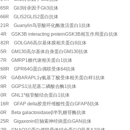
1565R Gli3转录因子Gli3抗体
1566R GLIS2GLIS2蛋白抗体
1621R Guanylin鸟苷酸环化酶激活蛋白1抗体
844R GSK3B interacting proteinGSK3B相互作用蛋白抗体
13482R GOLGA6高尔基体膜相关蛋白6抗体
8155R GM130高尔基体自身蛋白GM130抗体
8157R GMRP1糖代谢相关蛋白1抗体
12268R GPR64G蛋白偶联受体64抗体
8035R GABARAPL1γ氨基丁酸受体相关蛋白样1抗体
8039R GGPS1法尼基二磷酸合酶1抗体
8040R GNL1*核苷酸结合蛋白1抗体
1016R GFAP delta胶质纤维酸性蛋白GFAPδ抗体
960R Beta galactosidaseβ半乳糖苷酶抗体
1025R Gigaxonin巨轴索神经病蛋白GAN抗体
6962R GNAO1G蛋白偶联受体结合蛋白O亚基A2抗体