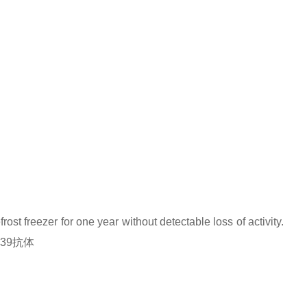
rost freezer for one year without detectable loss of activity.
受体39抗体