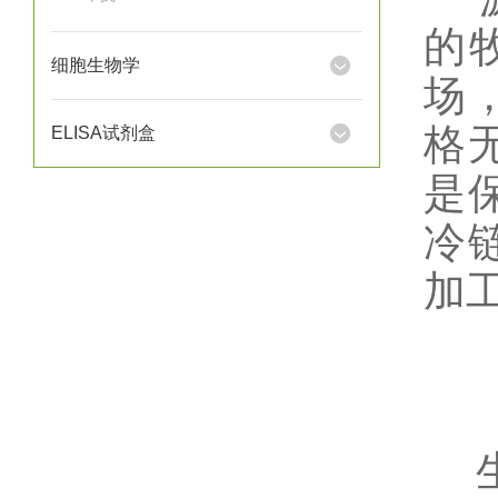
的
细胞生物学
场
格
ELISA试剂盒
是
冷
加
​