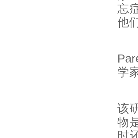
忘
他
P
学
该
物
时