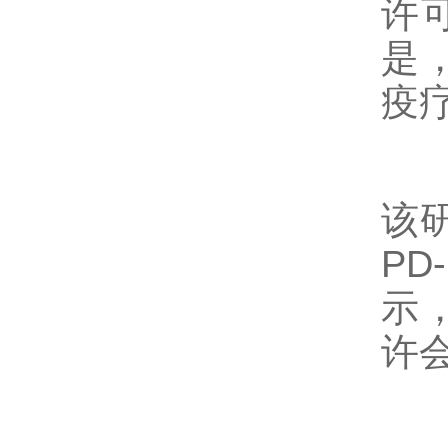
许
是
疫
该
P
示
许