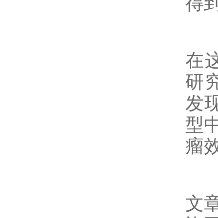
得
在
研
发
型
瘤
文章