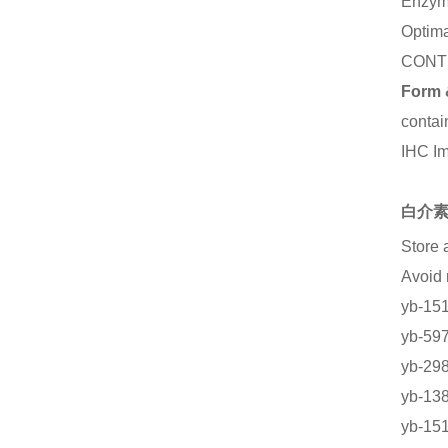
Enzym
Optima
CONT
Form 
contai
IHC I
白介素
Store 
Avoid
yb-1
yb-5
yb-
yb-1
yb-1