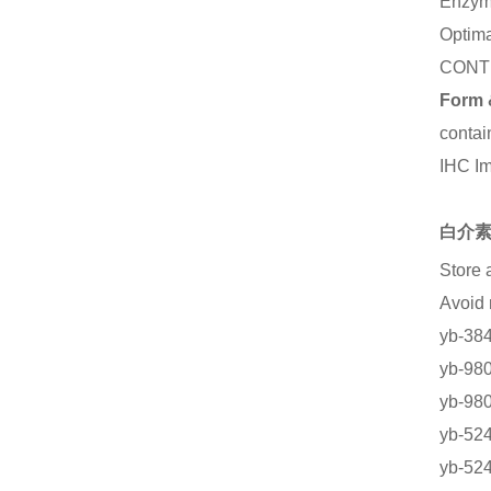
Enzym
Optima
CONT
Form 
contai
IHC I
白介素
Store 
Avoid
yb-
yb-9
yb-9
yb-5
yb-5