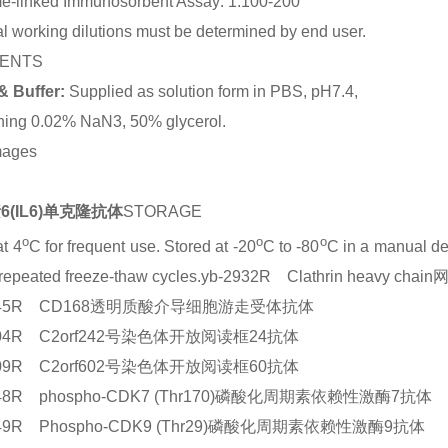
e-linked Immunosorbent Assay: 1:100-200
l working dilutions must be determined by end user.
ENTS
& Buffer:
Supplied as solution form in PBS, pH7.4,
ning 0.02% NaN3, 50% glycerol.
mages
6(IL6)单克隆抗体
STORAGE
o
o
o
at 4
C for frequent use. Stored at -20
C to -80
C in a manual def
 repeated freeze-thaw cycles.yb-2932R Clathrin heavy
3845R CD168透明质酸介导细胞游走受体抗体
804R C2orf242号染色体开放阅读框24抗体
809R C2orf602号染色体开放阅读框60抗体
248R phospho-CDK7 (Thr170)磷酸化周期素依赖性激酶7抗体
249R Phospho-CDK9 (Thr29)磷酸化周期素依赖性激酶9抗体