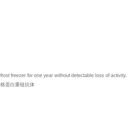
rost freezer for one year without detectable loss of activity.
 chain网格蛋白重链抗体