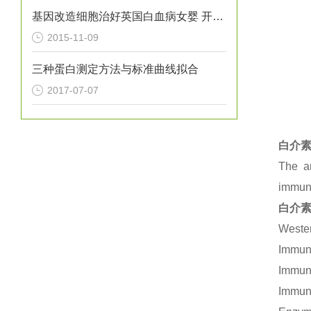
基因改造细胞治好英国白血病女婴 开创*
2015-11-09
三种蛋白测定方法与标准曲线拟合
2017-07-07
白介素
The an
immuno
白介素
Wester
Immuno
Immuno
Immuno