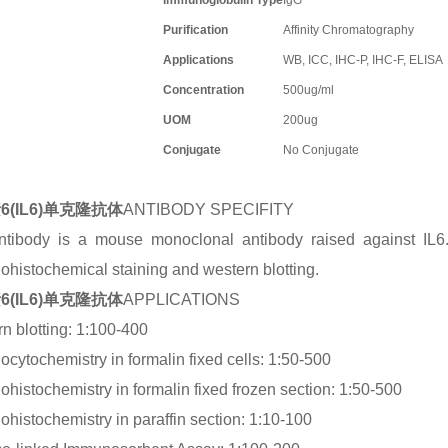
Immunoglobulin Type
IgG
Purification
Affinity Chromatography
Applications
WB, ICC, IHC-P, IHC-F, ELISA
Concentration
500ug/ml
UOM
200ug
Conjugate
No Conjugate
6(IL6)单克隆抗体
ANTIBODY SPECIFITY
tibody is a mouse monoclonal antibody raised against IL6. I
histochemical staining and western blotting.
6(IL6)单克隆抗体
APPLICATIONS
n blotting: 1:100-400
cytochemistry in formalin fixed cells: 1:50-500
histochemistry in formalin fixed frozen section: 1:50-500
histochemistry in paraffin section: 1:10-100