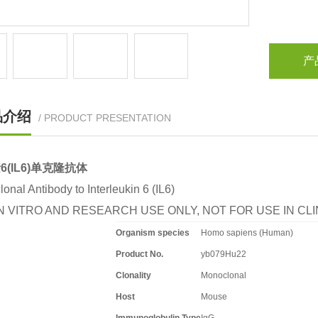
产
品介绍
/ PRODUCT PRESENTATION
6(IL6)单克隆抗体
onal Antibody to Interleukin 6 (IL6)
N VITRO AND RESEARCH USE ONLY, NOT FOR USE IN C
Organism species
Homo sapiens (Human)
Product No.
yb079Hu22
Clonality
Monoclonal
Host
Mouse