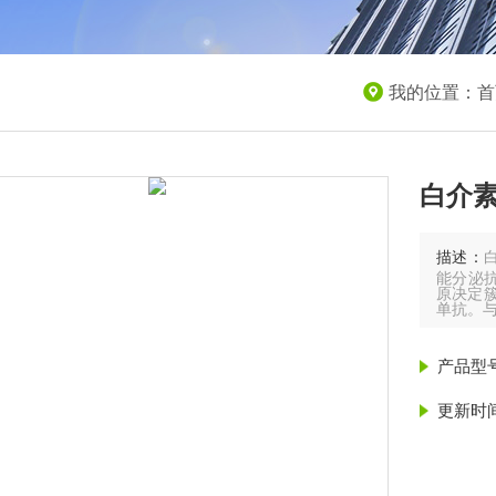
我的位置：
首
白介素
描述：
能分泌
原决定簇
单抗。
产品型
更新时