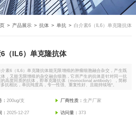
页
>
产品展示
>
抗体
>
单抗
>
白介素6（IL6）单克隆抗体
6（IL6）单克隆抗体
白介素6（IL6）单克隆抗体能无限增殖的肿瘤细胞融合杂交，产生既
抗体，又能无限增殖的杂交融合细胞，它所产生的抗体是针对同一抗
的高度同质的抗体，即单克隆抗体（monoclonal antibody），简称
与多抗相比，单抗纯度高，专一性强、重复性好、且能持续地*。
号：
200ug/支
厂商性质：
生产厂家
间：
2025-12-27
访问量：
373