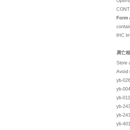
Optima
CONT
Form 
contai
IHC I
凋亡相
Store 
Avoid
yb-0
yb-
yb-0
yb-
yb-2
yb-