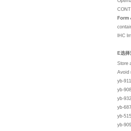
Optima
CONT
Form 
contai
IHC I
E选择
Store 
Avoi
yb-
yb-9
yb-
yb-6
yb-5
yb-