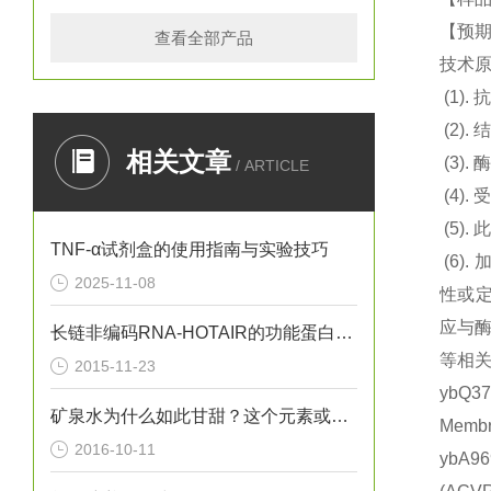
【预期
查看全部产品
技术
(1).
抗
(2).
结
相关文章
(3).
酶
/ ARTICLE
(4).
(5).
此
TNF-α试剂盒的使用指南与实验技巧
(6).
2025-11-08
性或定
应与
长链非编码RNA-HOTAIR的功能蛋白质组学的研究
等相关
2015-11-23
ybQ3
矿泉水为什么如此甘甜？这个元素或许给出了答案
Memb
2016-10-11
ybA9