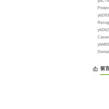
ybC7
Prot
ybD9
Reco
ybD6
Cass
ybM0
Doma
留