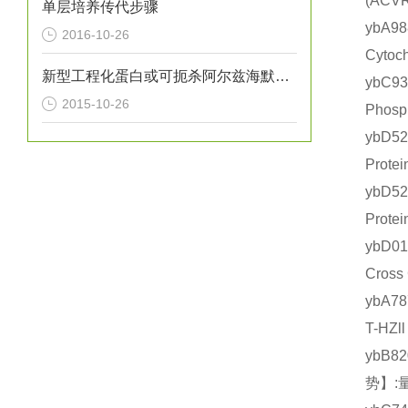
(AC
单层培养传代步骤
ybA
2016-10-26
Cyto
新型工程化蛋白或可扼杀阿尔兹海默氏症
ybC9
2015-10-26
Phos
ybD5
Prot
ybD5
Prot
ybD0
Cros
ybA7
T-HZ
ybB8
势】: