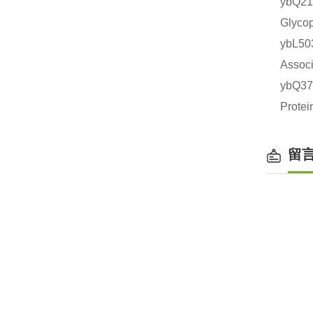
ybQ2
Glyc
ybL5
Asso
ybQ3
Prot
留