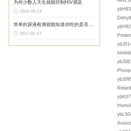
MA2
为何少数人天生就能控制HIV感染
ybH
2016-05-23
Dehy
简单的尿液检测就能知道你吃的是否健康？
ybH9
2017-01-17
Prot
ybJ0
Inhi
ybJ0
Phos
ybJ0
Reta
ybK0
Homo
ybL5
Asso