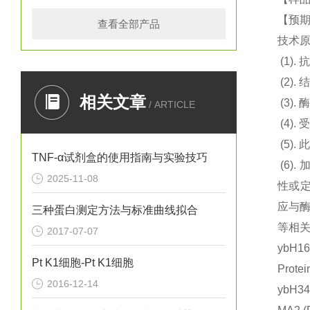
【预期
查看全部产品
技术
(1).
抗
(2).
结
相关文章
(3).
酶
/ ARTICLE
(4).
(5).
此
TNF-α试剂盒的使用指南与实验技巧
(6).
2025-11-08
性或定
应与
三种蛋白测定方法与标准曲线拟合
等相关
2017-07-07
ybH1
Pt K1细胞-Pt K1细胞
Prot
2016-12-14
ybH3