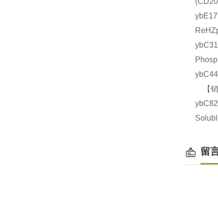
(CD
ybE1
ReHZ
ybC
Phos
ybC4
【销售
ybC8
Solu
留