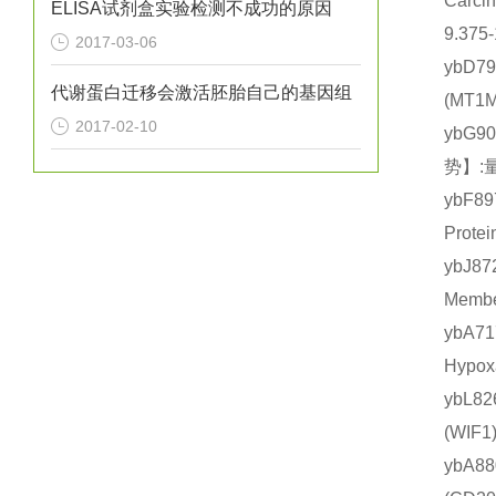
Carc
ELISA试剂盒实验检测不成功的原因
9.375
2017-03-06
ybD7
代谢蛋白迁移会激活胚胎自己的基因组
(MT
2017-02-10
ybG9
势】:
ybF8
Prot
ybJ8
Memb
ybA
Hypo
ybL8
(WI
ybA8