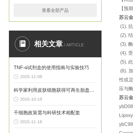
【预期
查看全部产品
苏云金
(1).
抗
(2).
结
相关文章
(3).
酶
/ ARTICLE
(4).
(5).
此
TNF-α试剂盒的使用指南与实验技巧
(6).
2025-11-08
性或定
应与
科学家利用皮肤细胞获得可再生胎盘的干细胞
苏云金
2015-10-19
ybD0
干细胞政策需与科研技术相配套
Lipo
2015-11-16
ybC