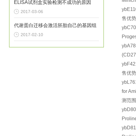
Mini
ELISA试剂盒实验检测不成功的原因
ybE1
2017-03-06
售优势
代谢蛋白迁移会激活胚胎自己的基因组
ybC
2017-02-10
Prog
ybA7
(CD
ybF4
售优势
ybL
for A
测范围：
ybD8
Prol
ybD8