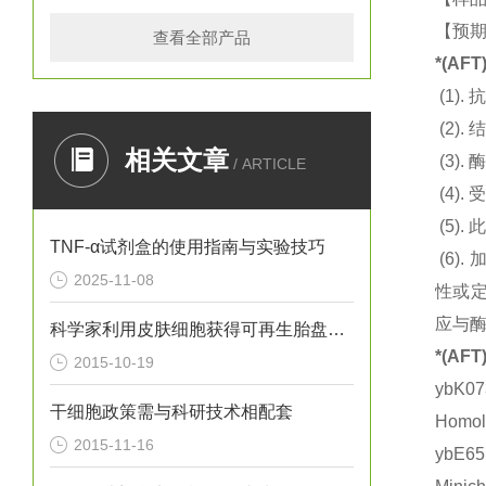
【预期
查看全部产品
*(AF
(1).
抗
(2).
结
相关文章
(3).
酶
/ ARTICLE
(4).
(5).
此
TNF-α试剂盒的使用指南与实验技巧
(6).
2025-11-08
性或定
应与
科学家利用皮肤细胞获得可再生胎盘的干细胞
*(AF
2015-10-19
ybK0
干细胞政策需与科研技术相配套
Homo
2015-11-16
ybE