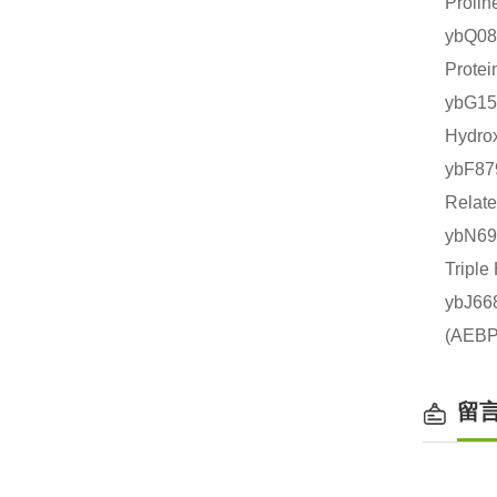
Prol
ybQ0
Prot
ybG1
Hydr
ybF8
Rela
ybN6
Trip
ybJ6
(AE
留