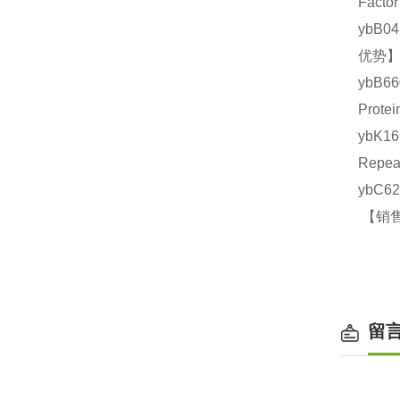
Fact
ybB0
优势】
ybB6
Prot
ybK1
Repe
ybC6
【销售
留