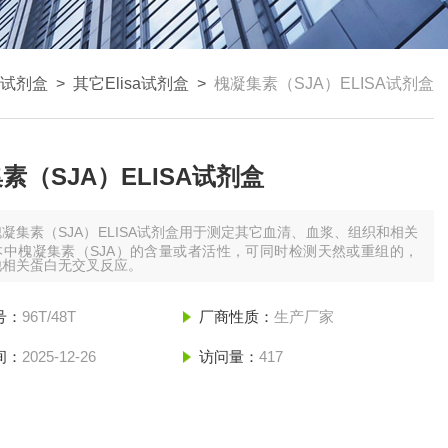
SA试剂盒
>
其它Elisa试剂盒
>
槐凝集素（SJA）ELISA试剂盒
素（SJA）ELISA试剂盒
槐凝集素（SJA）ELISA试剂盒用于测定其它血清、血浆、组织和相关
本中槐凝集素（SJA）的含量或者活性，可同时检测天然或重组的，
他相关蛋白无交叉反应。
号：
96T/48T
厂商性质：
生产厂家
间：
2025-12-26
访问量：
417