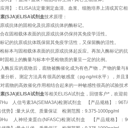
应用】：ELISA法定量测定血清、血浆、细胞培养上清或其它
素(SJA)ELISA试剂盒
技术原理：
原或抗体的固相化及抗原或抗体的酶标记。
合在固相载体表面的抗原或抗体仍保持其免疫学活性。
标记的抗原或抗体既保留其免疫学活性，又保留酶的活性。
受检标本与固相载体表面的抗原或抗体起反应。再加入酶标记的抗
时固相上的酶量与标本中受检物质的量呈一定的比例。
加入酶反应的底物后，底物被酶催化成为有色产物，产物的量与
量分析。测定方法具有很高的敏感度（pg-ng/ml水平），
酶对底物的高效催化作用相结合起来的一种敏感性很高的试验技
素(SJA)ELISA试剂盒
等相关ELISA试剂盒，回馈客户*，欢迎
17Hu 人信号素3A(SEMA3A)检测试剂盒 【产品规格】：96T/48T(两种
优势】:量大从优、质量保证 检测范围：9.375-1000pg/ml
39Hu 人神经束蛋白(NFASC)检测试剂盒 【产品规格】：96T/48T(两