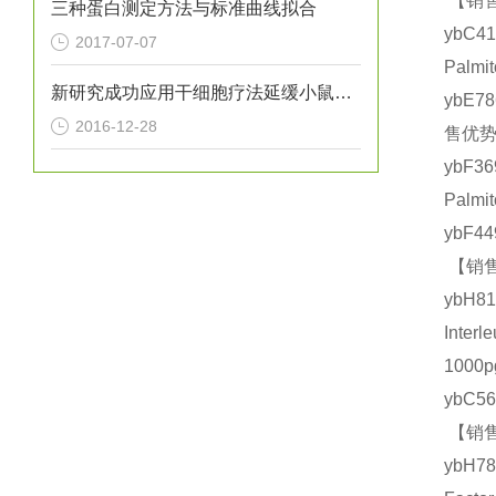
【销售
三种蛋白测定方法与标准曲线拟合
ybC
2017-07-07
Palm
新研究成功应用干细胞疗法延缓小鼠亨廷顿氏病进展
ybE7
2016-12-28
售优势
ybF3
Palm
ybF4
【销售
ybH
Inte
1000
ybC5
【销售
ybH7