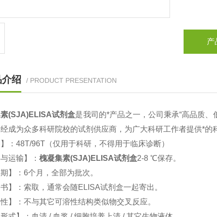
产
品介绍
/ PRODUCT PRESENTATION
素(SJA)ELISA试剂盒
是我司的*产品之一，公司秉承“高品质、
已经成为众多科研院校的试剂供应商，为广大科研工作者提供*
】：48T/96T（仅用于科研，不得用于临床诊断）
存与运输】：
槐凝集素(SJA)ELISA试剂盒
2-8 ℃保存。
期】：6个月，全部为批次。
书】：索取，通常会随ELISA试剂盒一起寄出。
异性】：不与其它可溶性结构类似物交叉反应。
形式】：血清 / 血浆 / 细胞培养上清 / 其它生物液体。