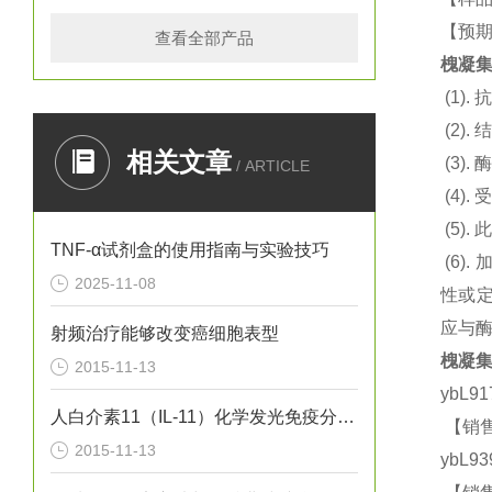
【预期
查看全部产品
槐凝集
(1).
抗
(2).
结
相关文章
(3).
酶
/ ARTICLE
(4).
(5).
此
TNF-α试剂盒的使用指南与实验技巧
(6).
2025-11-08
性或定
应与
射频治疗能够改变癌细胞表型
槐凝集
2015-11-13
ybL9
人白介素11（IL-11）化学发光免疫分析试剂盒
【销售
2015-11-13
ybL9