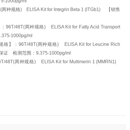
-1000pg/ml
ELISA Kit for Integrin Beta 1 (ITGb1) 【销售
两种规格) ELISA Kit for Fatty Acid Transport
75-1000pg/ml
T/48T(两种规格) ELISA Kit for Leucine Rich
质量保证 检测范围：9.375-1000pg/ml
规格) ELISA Kit for Multimerin 1 (MMRN1)