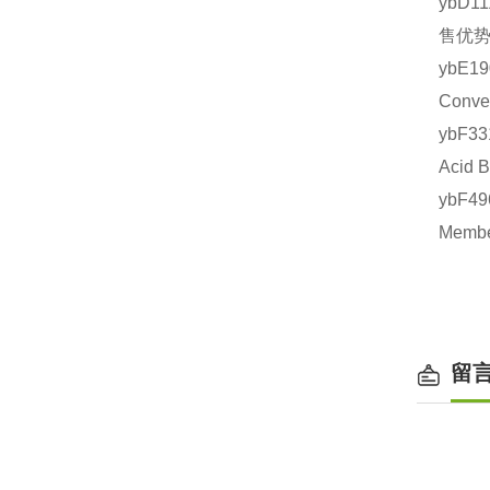
ybD1
售优势
ybE1
Conv
ybF3
Acid
ybF4
Memb
留