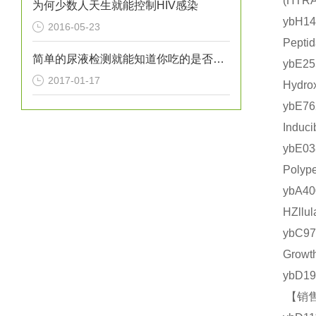
(HT
为何少数人天生就能控制HIV感染
ybH1
2016-05-23
Pept
简单的尿液检测就能知道你吃的是否健康？
ybE2
2017-01-17
Hydr
ybE7
Indu
ybE0
Poly
ybA4
HZll
ybC9
Grow
ybD1
【销售