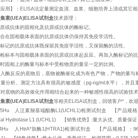
应用】：ELISA法定量测定血清、血浆、细胞培养上清或其它
集素(UEA)ELISA试剂盒
技术原理：
原或抗体的固相化及抗原或抗体的酶标记。
合在固相载体表面的抗原或抗体仍保持其免疫学活性。
标记的抗原或抗体既保留其免疫学活性，又保留酶的活性。
受检标本与固相载体表面的抗原或抗体起反应。再加入酶标记的抗
时固相上的酶量与标本中受检物质的量呈一定的比例。
加入酶反应的底物后，底物被酶催化成为有色产物，产物的量与
量分析。测定方法具有很高的敏感度（pg-ng/ml水平），
酶对底物的高效催化作用相结合起来的一种敏感性很高的试验技
集素(UEA)ELISA试剂盒
等相关ELISA试剂盒，回馈客户*，
45Hu 人泛素羧基端酯酶L1(UCHL1)检测试剂盒 【产品规格】：96T/48T
inal Hydrolase L1 (UCHL1) 【销售优势】:量大从优、质量保
04Hu 人HtrA*肽酶1(HTRA1)检测试剂盒 【产品规格】：96T/48T(两种