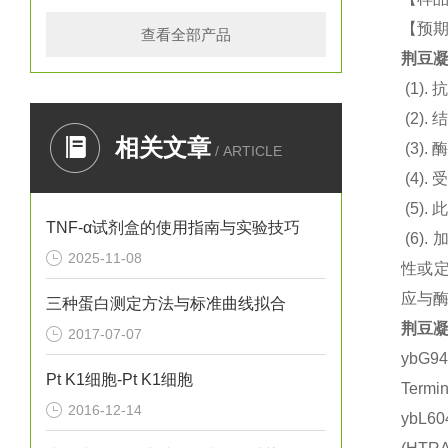
【预期
查看全部产品
荆豆凝
(1).
抗
(2).
结
相关文章
(3).
酶
/ ARTICLE
(4).
(5).
此
TNF-α试剂盒的使用指南与实验技巧
(6).
2025-11-08
性或定
应与
三种蛋白测定方法与标准曲线拟合
荆豆凝
2017-07-07
ybG9
Pt K1细胞-Pt K1细胞
Term
2016-12-14
ybL6