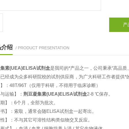
产
品介绍
/ PRODUCT PRESENTATION
集素(UEA)ELISA试剂盒
是我司的*产品之一，公司秉承“高品
。已经成为众多科研院校的试剂供应商，为广大科研工作者提供
】：48T/96T（仅用于科研，不得用于临床诊断）
存与运输】：
荆豆凝集素(UEA)ELISA试剂盒
2-8 ℃保存。
期】：6个月，全部为批次。
书】：索取，通常会随ELISA试剂盒一起寄出。
异性】：不与其它可溶性结构类似物交叉反应。
形式】：血清 / 血浆 / 细胞培养上清 / 其它生物液体。