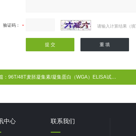
验证码：
请输入计算结果（填
篇：
96T/48T麦胚凝集素/凝集蛋白（WGA）ELISA试剂盒
讯中心
联系我们