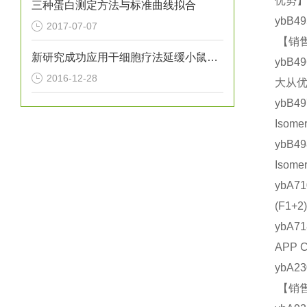
优势】
三种蛋白测定方法与标准曲线拟合
ybB4
2017-07-07
【销售
新研究成功应用干细胞疗法延缓小鼠亨廷顿氏病进展
ybB4
2016-12-28
大从优
ybB4
Isom
ybB4
Isom
ybA7
(F1
ybA7
APP 
ybA2
【销售