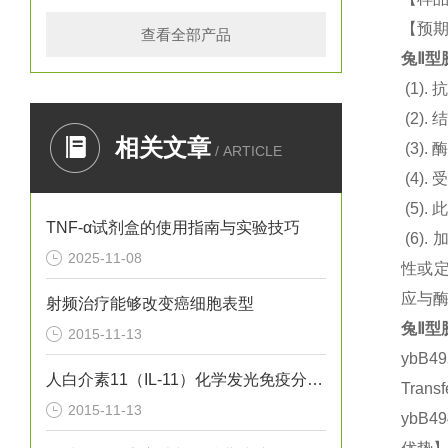
【预期
查看全部产品
兔Ⅱ型胶
(1).
抗
(2).
结
相关文章
(3).
酶
/ ARTICLE
(4).
(5).
此
TNF-α试剂盒的使用指南与实验技巧
(6).
2025-11-08
性或定
应与
射频治疗能够改变癌细胞表型
兔Ⅱ型胶
2015-11-13
ybB4
人白介素11（IL-11）化学发光免疫分析试剂盒
Tran
2015-11-13
ybB4