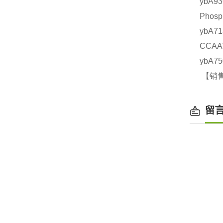
ybA
Phos
ybA
CCAA
ybA7
【销售
留