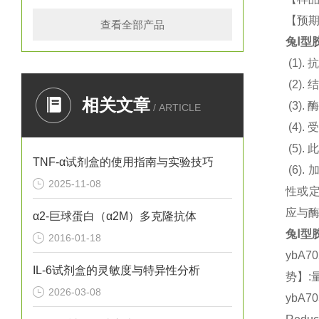
【预期
查看全部产品
兔Ⅰ型胶
(1).
抗
(2).
结
相关文章
(3).
酶
/ ARTICLE
(4).
(5).
此
TNF-α试剂盒的使用指南与实验技巧
(6).
2025-11-08
性或定
应与
α2-巨球蛋白（α2M）多克隆抗体
兔Ⅰ型胶
2016-01-18
ybA7
IL-6试剂盒的灵敏度与特异性分析
势】:
2026-03-08
ybA7