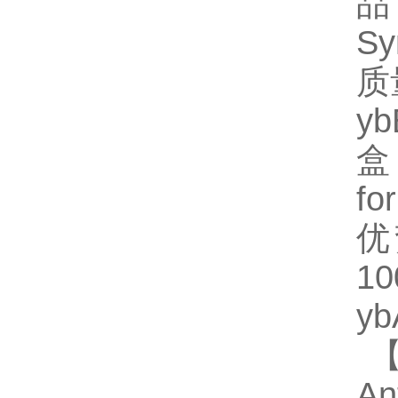
品
S
质
y
盒
fo
优
1
y
【
An