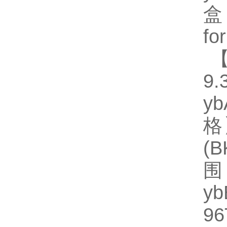
盒
fo
【
9.
y
格】
(
围
y
96