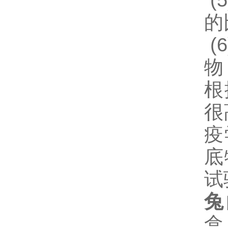
(5
的
(6
物
根
很
疫
底
试
兔
盒