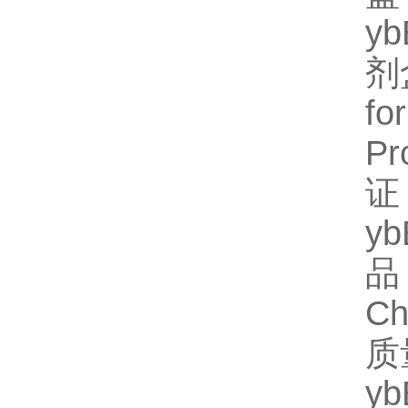
y
剂
fo
P
证
y
品
C
质
y