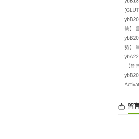
ybB1
(GL
ybB2
势】:
ybB2
势】:
ybA2
【销售
ybB
Acti
留