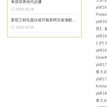
大从优
单层培养传代步骤
ybB1
2016-10-26
Prot
新型工程化蛋白或可扼杀阿尔兹海默氏症
ybB1
2015-10-26
势】:
ybB1
2 (
ybB1
Grow
ybB1
量大从
ybB1
Kini
ybB1
量大从