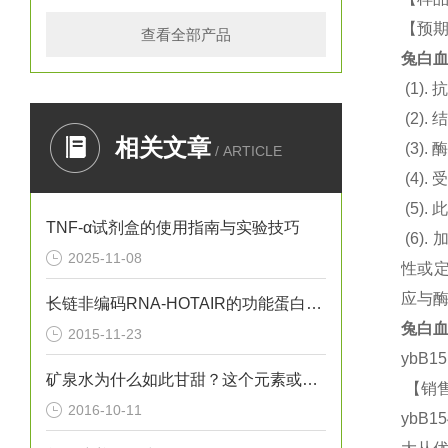
【预期
查看全部产品
兔白血
(1).
抗
(2).
结
相关文章
(3).
酶
/ ARTICLE
(4).
(5).
此
TNF-α试剂盒的使用指南与实验技巧
(6).
2025-11-08
性或定
应与
长链非编码RNA-HOTAIR的功能蛋白质组学的研究
兔白血
2015-11-23
ybB1
矿泉水为什么如此甘甜？这个元素或许给出了答案
【销售
2016-10-11
ybB1