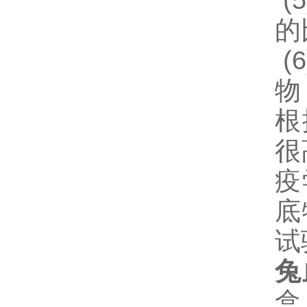
(5
的
(6
物
根
很
疫
底
试
兔
盒