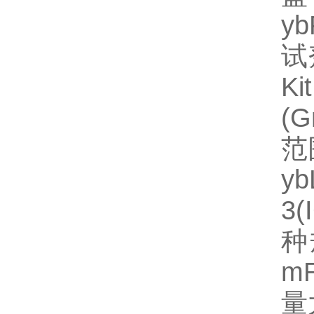
y
试
Ki
(
范
y
3
种规
mR
量