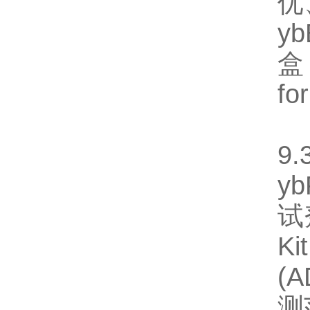
优
y
盒
fo
【
9.
y
试
Ki
(
测