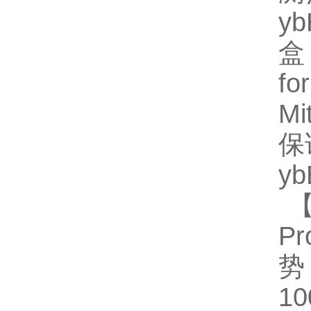
y
盒
f
M
保
y
【
P
势
1