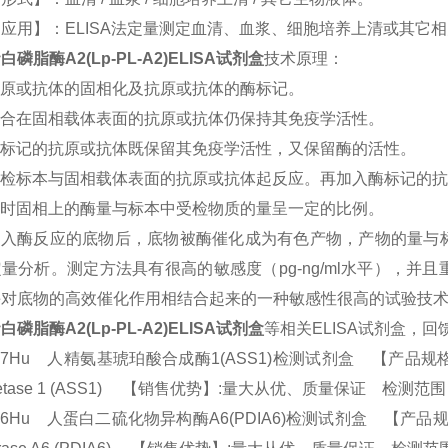
应用】：ELISA法定量测定血清、血浆、细胞培养上清或其它
磷脂酶A2(Lp-PL-A2)ELISA试剂盒
技术原理：
原或抗体的固相化及抗原或抗体的酶标记。
合在固相载体表面的抗原或抗体仍保持其免疫学活性。
标记的抗原或抗体既保留其免疫学活性，又保留酶的活性。
受检标本与固相载体表面的抗原或抗体起反应。再加入酶标记的抗
时固相上的酶量与标本中受检物质的量呈一定的比例。
加入酶反应的底物后，底物被酶催化成为有色产物，产物的量与
量分析。测定方法具有很高的敏感度（pg-ng/ml水平），
酶对底物的高效催化作用相结合起来的一种敏感性很高的试验技
磷脂酶A2(Lp-PL-A2)ELISA试剂盒
等相关ELISA试剂盒，
17Hu 人精氨基琥珀酸合成酶1(ASS1)检测试剂盒 【产品规格】：96T/48
hetase 1 (ASS1) 【销售优势】:量大从优、质量保证 检测范围：9
76Hu 人蛋白二硫化物异构酶A6(PDIA6)检测试剂盒 【产品规格】：96T/4