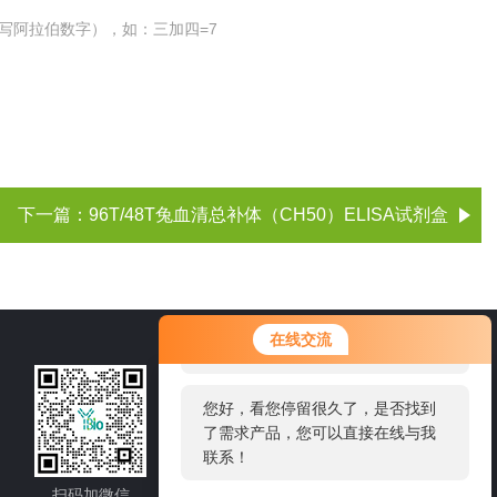
写阿拉伯数字），如：三加四=7
下一篇：
96T/48T兔血清总补体（CH50）ELISA试剂盒
您好！欢迎前来咨询，很高兴为您
在线交流
服务，请问您要咨询什么问题呢？
021-60514606
您好，看您停留很久了，是否找到
了需求产品，您可以直接在线与我
邮箱：sale1@shybsw.net
联系！
地址：上海市沪闵路6088号龙之梦大厦8
楼806室
扫码加微信