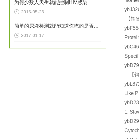
Isom
为何少数人天生就能控制HIV感染
ybJ3
2016-05-23
【销售
简单的尿液检测就能知道你吃的是否健康？
ybF5
2017-01-17
Prot
ybC4
Spec
ybD7
【销售
ybL8
Like
ybD2
1, S
ybD
Cyto