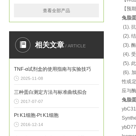
【预期
查看全部产品
兔脂蛋白
(1).
抗
(2).
结
相关文章
(3).
酶
/ ARTICLE
(4).
(5).
此
TNF-α试剂盒的使用指南与实验技巧
(6).
2025-11-08
性或定
应与
三种蛋白测定方法与标准曲线拟合
兔脂蛋白
2017-07-07
ybC3
Pt K1细胞-Pt K1细胞
Synt
2016-12-14
ybD7