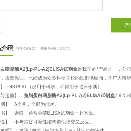
产
品介绍
/ PRODUCT PRESENTATION
磷脂酶A2(Lp-PL-A2)ELISA试剂盒
是我司的*产品之一，公
惠，质量保证。已经成为众多科研院校的试剂供应商，为广大科
】：48T/96T（仅用于科研，不得用于临床诊断）
存与运输】：
兔脂蛋白磷脂酶A2(Lp-PL-A2)ELISA试剂盒
2-8 
期】：6个月，全部为批次。
书】：索取，通常会随ELISA试剂盒一起寄出。
异性】：不与其它可溶性结构类似物交叉反应。
形式】：血清 / 血浆 / 细胞培养上清 / 其它生物液体。