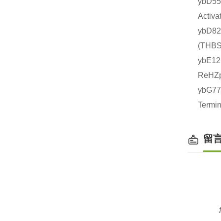
ybD5
Acti
ybD8
(TH
ybE1
ReHZ
ybG7
Term
留