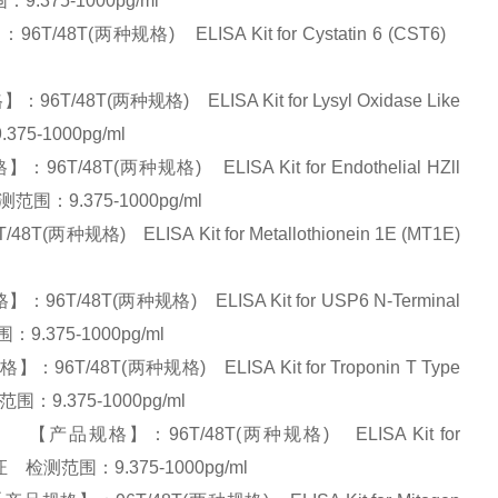
9.375-1000pg/ml
(两种规格) ELISA Kit for Cystatin 6 (CST6)
T(两种规格) ELISA Kit for Lysyl Oxidase Like
75-1000pg/ml
T(两种规格) ELISA Kit for Endothelial HZll
测范围：9.375-1000pg/ml
) ELISA Kit for Metallothionein 1E (MT1E)
48T(两种规格) ELISA Kit for USP6 N-Terminal
9.375-1000pg/ml
8T(两种规格) ELISA Kit for Troponin T Type
围：9.375-1000pg/ml
【产品规格】：96T/48T(两种规格) ELISA Kit for
证 检测范围：9.375-1000pg/ml