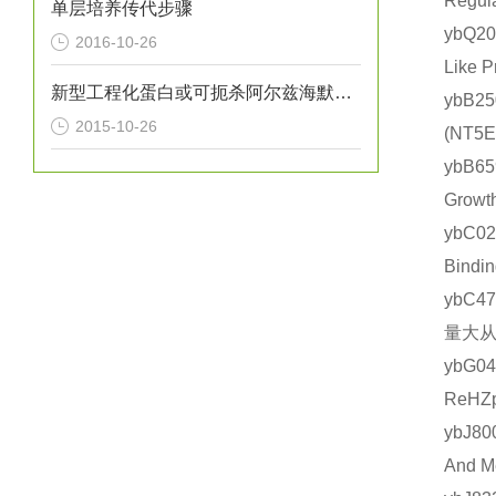
Regu
单层培养传代步骤
ybQ2
2016-10-26
Like
新型工程化蛋白或可扼杀阿尔兹海默氏症
ybB2
2015-10-26
(NT
ybB6
Grow
ybC0
Bind
ybC4
量大从
ybG0
ReH
ybJ8
And 