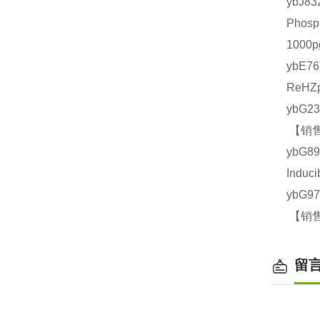
ybJ
Phos
1000
ybE7
ReHZ
ybG2
【销售
ybG
Indu
ybG9
【销售
留