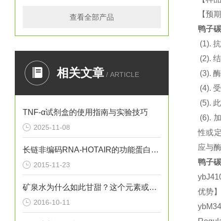
【预
查看全部产品
鸭子碳
(1).
抗
(2).
结
相关文章
(3).
酶
/ ARTICLE
(4).
(5).
此
TNF-α试剂盒的使用指南与实验技巧
(6).
2025-11-08
性或
应与
长链非编码RNA-HOTAIR的功能蛋白质组学的研究
鸭子碳
2015-11-23
ybJ4
矿泉水为什么如此甘甜？这个元素或许给出了答案
优势】
2016-10-11
ybM3