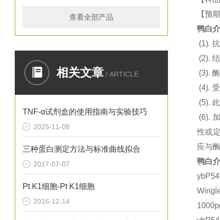
【预
查看全部产品
鸭白介素
(1).
抗
(2).
结
相关文章
(3).
酶
/ ARTICLE
(4).
(5).
此
TNF-α试剂盒的使用指南与实验技巧
(6).
2025-11-08
性或
应与
三种蛋白测定方法与标准曲线拟合
鸭白介素
2017-07-07
ybP
Pt K1细胞-Pt K1细胞
Wing
2016-12-14
1000