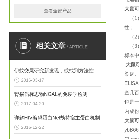
大鼠
可
查看全部产品
（
1
性；
（
2
相关文章
（
3
/ ARTICLE
标本
大鼠
伊蚊交尾研究新发现，或找到方法控制寨卡病毒
染病
2016-03-17
ELISA
查几百
肾损伤标志物NGAL的免疫学检测
也是
2017-04-20
内成
详解HIV编码蛋白Nef劫持宿主蛋白机制
大鼠
可
2016-12-22
ybB