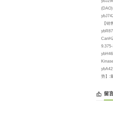
ybJ2
(DA
ybJ7
【销售
ybR8
CanH
9.375
ybH4
Kina
ybA4
势】:
留