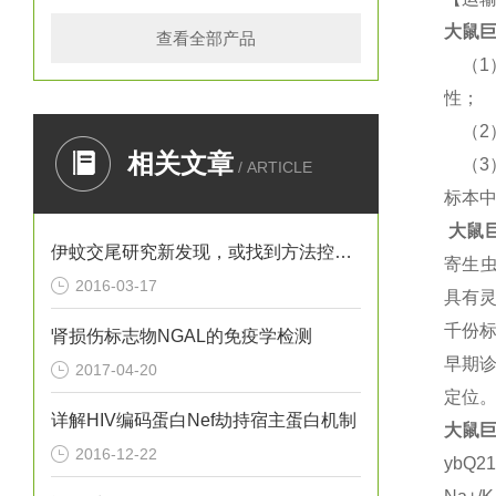
大鼠
巨
查看全部产品
（
1
性；
（
2
相关文章
（
3
/ ARTICLE
标本
大鼠
伊蚊交尾研究新发现，或找到方法控制寨卡病毒
寄生
2016-03-17
具有
千份
肾损伤标志物NGAL的免疫学检测
早期
2017-04-20
定位
详解HIV编码蛋白Nef劫持宿主蛋白机制
大鼠
巨
2016-12-22
ybQ2