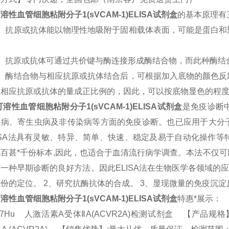
溶性血管细胞粘附分子1(sVCAM-1)
ELISA
试剂盒
的基本原理有
）抗原或抗体能以物理性地吸附于固相载体表面，可能是蛋白和
）抗原或抗体可通过共价键与酶连接形成酶结合物，而此种酶结
）酶结合物与相应抗原或抗体结合后，可根据加入底物的颜色反
中相应抗原或抗体的量成正比例的，因此，可以按底物显色的程
可溶性血管细胞粘附分子1(sVCAM-1)
ELISA
试剂盒
是免疫诊断
染病、寄生虫病及非传染病等方面的免疫诊断。也已应用于大分
SA
法具有灵敏、特异、简单、快速、稳定及易于自动化操作等
百甚*千份标本
,
因此，也适合于血清流行病学调查。本法不仅可
是一种早期诊断的良好方法。因此
ELISA
法在生物医学各领域的
成份的定位。
2
、研究抗酶抗体的合成。
3
、显现微量的免疫沉淀
溶性血管细胞粘附分子1(sVCAM-1)
ELISA
试剂盒
特惠*展示：
17Hu 人激活素A受体ⅡA(ACVR2A)检测试剂盒 【产品规格】：96T/48T