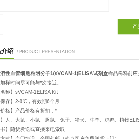
产
品介绍
/ PRODUCT PRESENTATION
溶性血管细胞粘附分子1(sVCAM-1)
ELISA
试剂盒
样品稀释前应
加样时间尽可能与*次接近。
文名称】
sVCAM-1ELISA Kit
品保存】
2-8
℃，有效期
6
个月
价格】产品价格有折扣，*
属】人、大鼠、小鼠、豚鼠、兔子、猪犬、牛羊、鸡鸭、植物
ELI
明书】随货发送或直接来电索取
输方式】专门快递，全国包邮（南京客户免费送货上门）