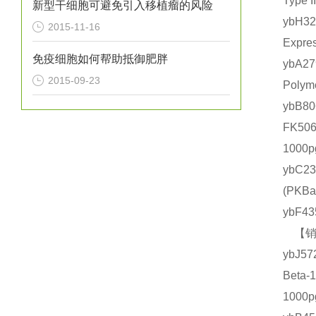
Type
新型干细胞可避免引入移植瘤的风险
ybH3
2015-11-16
Expr
免疫细胞如何帮助抵御肥胖
ybA2
2015-09-23
Poly
ybB
FK50
1000
ybC2
(PK
ybF4
【销售
ybJ5
Beta
1000