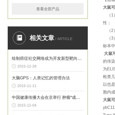
大鼠
可
查看全部产品
（
1
性；
（
2
相关文章
（
3
/ ARTICLE
标本
大鼠
绘制癌症社交网络或为开发新型靶向疗法提供思路
的传
2015-12-28
为
ELI
检查几
大脑GPS：人类记忆的管理办法
以也
2015-11-11
胞内
中国健康传播大会在京举行 肿瘤*成为热议焦点
大鼠
可
2015-12-04
ybC1