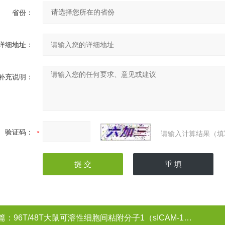
省份：
详细地址：
补充说明：
验证码：
请输入计算结果（填
篇：
96T/48T大鼠可溶性细胞间粘附分子1（sICAM-1）ELISA试剂盒