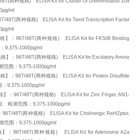
ELISA Kit for Cluster Of Differentiation 109
0pg/ml
格) ELISA Kit for Twist Transcription Factor
pg/ml
/48T(两种规格) ELISA Kit for FK506 Binding
.375-1000pg/ml
8T(两种规格) ELISA Kit for Excitatory Amino
测范围：9.375-1000pg/ml
8T(两种规格) ELISA Kit for Protein Disulfide
9.375-1000pg/ml
8T(两种规格) ELISA Kit for Zinc Finger, AN1-
保证 检测范围：9.375-1000pg/ml
两种规格) ELISA Kit for Cholinergic ReHZptor,
测范围：9.375-1000pg/ml
48T(两种规格) ELISA Kit for Adenosine A2a