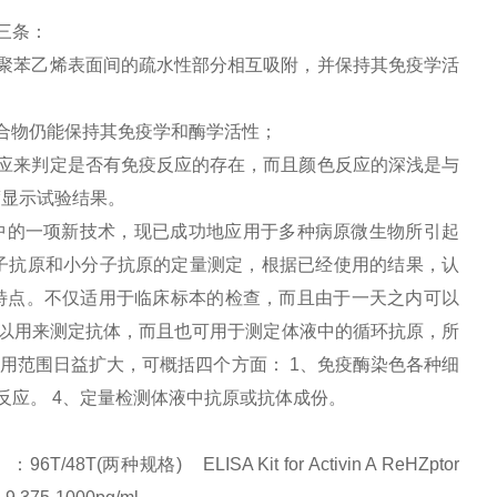
三条：
聚苯乙烯表面间的疏水性部分相互吸附，并保持其免疫学活
合物仍能保持其免疫学和酶学活性；
应来判定是否有免疫反应的存在，而且颜色反应的深浅是与
度显示试验结果。
中的一项新技术，现已成功地应用于多种病原微生物所引起
子抗原和小分子抗原的定量测定，根据已经使用的结果，认
特点。不仅适用于临床标本的检查，而且由于一天之内可以
以用来测定抗体，而且也可用于测定体液中的循环抗原，所
应用范围日益扩大，可概括四个方面：
1
、免疫酶染色各种细
反应。
4
、定量检测体液中抗原或抗体成份。
(两种规格) ELISA Kit for Activin A ReHZptor