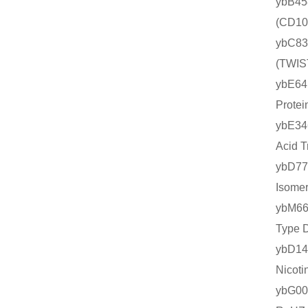
ybB4
(CD
ybC8
(TW
ybE6
Prot
ybE3
Acid
ybD7
Isom
ybM6
Type
ybD1
Nico
ybG0