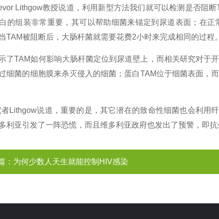
revor Lithgow教授说道，利用新型方法我们就可以检测是
白的组装非常重要，其可以帮助细菌来锚定到尿道表面；在正
当TAM被阻断后，大肠杆菌就需要花费2小时来完成相同的过程
示了TAM如何影响大肠杆菌定位到尿道壁上，而相关研究对于
过细菌的细胞膜来杀灭侵入的细菌；蛋白TAM位于细菌表面，
研究者Lithgow说道，重要的是，其它潜在的致命性细菌也会利
多利亚引发了一阵恐慌，而且维多利亚政府也发出了预警，即抗生
篇：
为何少数人天生就能控制HIV感染