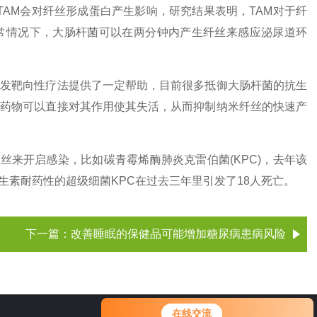
否阻断TAM会对纤丝形成蛋白产生影响，研究结果表明，TAM对于纤
常情况下，大肠杆菌可以在两分钟内产生纤丝来感应泌尿道环
。
开发靶向性疗法提供了一定帮助，目前很多抵御大肠杆菌的抗生
而药物可以直接对其作用使其失活，从而抑制纳米纤丝的快速产
用纤丝来开启感染，比如碳青霉烯酶肺炎克雷伯菌(KPC)，去年该
素耐药性的超级细菌KPC在过去三年里引发了18人死亡。
下一篇：
改善睡眠的保健品可能增加糖尿病患病风险
在线交流