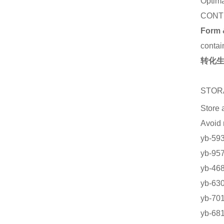
Optima
CONT
Form 
contai
转化生
STOR
Store 
Avoi
yb-
yb-95
yb-4
yb-
yb-
yb-68