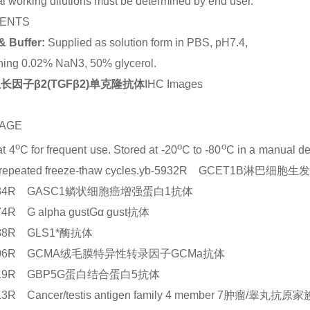
l working dilutions must be determined by end user.
ENTS
& Buffer:
Supplied as solution form in PBS, pH7.4,
ning 0.02% NaN3, 50% glycerol.
长因子β2(TGFβ2)单克隆抗体
IHC Images
AGE
o
o
o
at 4
C for frequent use. Stored at -20
C to -80
C in a manual def
d repeated freeze-thaw cycles.yb-5932R GCET1B淋
5934R GASC1鳞状细胞癌增强蛋白1抗体
74R G alpha gustGα gust抗体
688R GLS1*酶抗体
6306R GCMA绒毛膜特异性转录因子GCMa抗体
7019R GBP5G蛋白结合蛋白5抗体
13R Cancer/testis antigen family 4 member 7肿瘤/睾丸