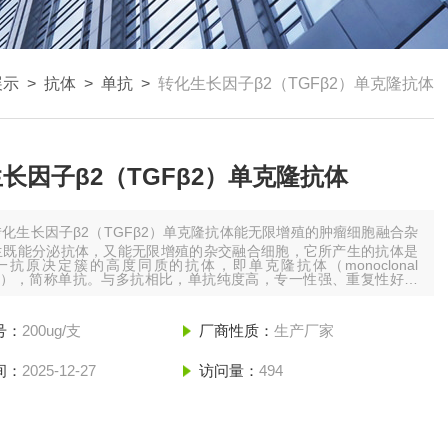
展示
>
抗体
>
单抗
>
转化生长因子β2（TGFβ2）单克隆抗体
长因子β2（TGFβ2）单克隆抗体
转化生长因子β2（TGFβ2）单克隆抗体能无限增殖的肿瘤细胞融合杂
生既能分泌抗体，又能无限增殖的杂交融合细胞，它所产生的抗体是
抗原决定簇的高度同质的抗体，即单克隆抗体（monoclonal
body），简称单抗。与多抗相比，单抗纯度高，专一性强、重复性好、
地*。
号：
200ug/支
厂商性质：
生产厂家
间：
2025-12-27
访问量：
494