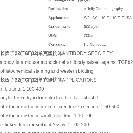
Immunoglobulin Type
IgG
Purification
Affinity Chromatography
Applications
WB, ICC, IHC-P, IHC-F, ELISA
Concentration
500ug/ml
UOM
200ug
Conjugate
No Conjugate
长因子β2(TGFβ2)单克隆抗体
ANTIBODY SPECIFITY
tibody is a mouse monoclonal antibody raised against TGFb2. I
histochemical staining and western blotting.
长因子β2(TGFβ2)单克隆抗体
APPLICATIONS
n blotting: 1:100-400
cytochemistry in formalin fixed cells: 1:50-500
histochemistry in formalin fixed frozen section: 1:50-500
histochemistry in paraffin section: 1:10-100
e-linked Immunosorbent Assay: 1:100-200