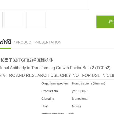
产
品介绍
/ PRODUCT PRESENTATION
长因子β2(TGFβ2)单克隆抗体
onal Antibody to Transforming Growth Factor Beta 2 (TGFb2)
N VITRO AND RESEARCH USE ONLY, NOT FOR USE IN C
Organism species
Homo sapiens (Human)
Product No.
yb218Hu22
Clonality
Monoclonal
Host
Mouse