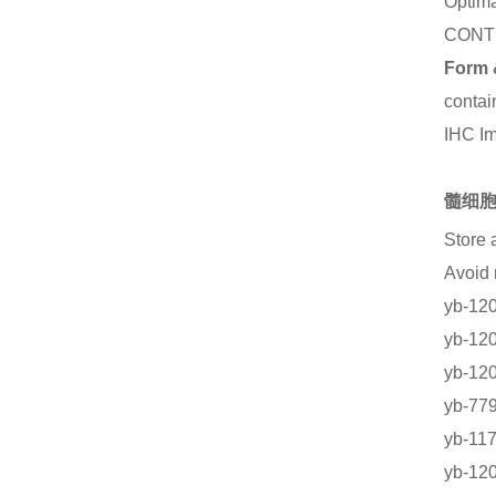
Optima
CONT
Form 
contai
IHC I
髓细胞
Store 
Avoid
yb-1
yb-1
yb-1
yb-
yb-
yb-1