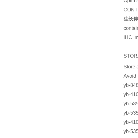
Optima
CONT
生长停
contai
IHC I
STOR
Store 
Avoid
yb-
yb-4
yb-5
yb-5
yb-
yb-5