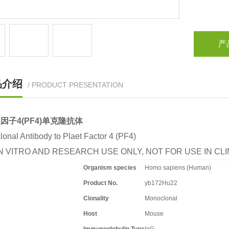
产
品介绍
/ PRODUCT PRESENTATION
因子4(PF4)单克隆抗体
onal Antibody to Plaet Factor 4 (PF4)
N VITRO AND RESEARCH USE ONLY, NOT FOR USE IN C
Organism species
Homo sapiens (Human)
Product No.
yb172Hu22
Clonality
Monoclonal
Host
Mouse