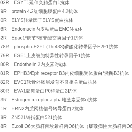
11002R ESYT1延伸突触蛋白1抗体
879R protein 4.2红细胞膜蛋白4.2抗体
9880R ELYS转录因子ELYS蛋白抗体
808R Endomucin内皮粘蛋白EMCN抗体
682R Epac1*调节*核苷酸交换因子1抗体
1278R phospho-E2F1 (Thr433)磷酸化转录因子E2F1抗体
11279R ESE1上皮细胞特异性转录因子1抗体
1280R Endothelin 2内皮素2抗体
1281R EPHB3/Eph receptor B3内皮细胞受体蛋白*激酶B3抗体
11282R EVC1软骨外胚层发育不良相关蛋白抗体
11080R EVA1髓鞘蛋白P0样蛋白2抗体
253R Estrogen receptor alpha雌激素受体α抗体
6771R ERN2内质网核信号转导蛋白2抗体
978R ZN521锌指蛋白521抗体
0658R E.coli O6大肠杆菌埃希杆菌O6抗体（肠致病性大肠杆菌O