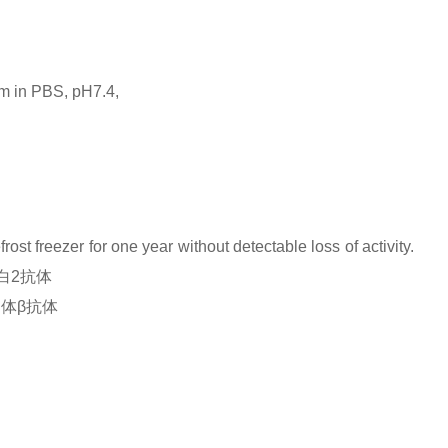
rm in PBS, pH7.4,
rost freezer for one year without detectable loss of activity.
应蛋白2抗体
激素受体β抗体