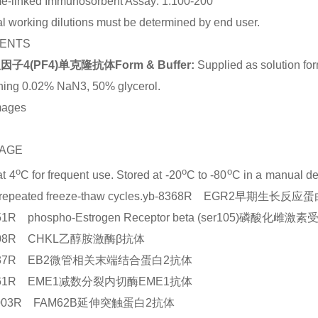
e-linked Immunosorbent Assay: 1:100-200
l working dilutions must be determined by end user.
ENTS
子4(PF4)单克隆抗体Form & Buffer:
Supplied as solution fo
ning 0.02% NaN3, 50% glycerol.
mages
AGE
o
o
o
at 4
C for frequent use. Stored at -20
C to -80
C in a manual def
d repeated freeze-thaw cycles.yb-8368R EGR2早期生长反
51R phospho-Estrogen Receptor beta (ser105)磷酸化雌
6408R CHKL乙醇胺激酶β抗体
7837R EB2微管相关末端结合蛋白2抗体
7861R EME1减数分裂内切酶EME1抗体
1003R FAM62B延伸突触蛋白2抗体