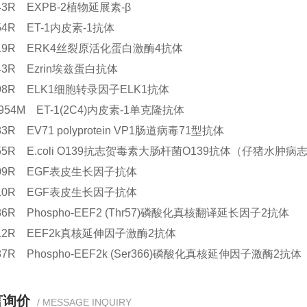
243R EXPB-2植物延展素-β
954R ET-1内皮素-1抗体
1319R ERK4丝裂原活化蛋白激酶4抗体
343R Ezrin埃兹蛋白抗体
1398R ELK1细胞转录因子ELK1抗体
0954M ET-1(2C4)内皮素-1单克隆抗体
983R EV71 polyprotein VP1肠道病毒71型抗体
1555R E.coli O139抗志贺毒素大肠杆菌O139抗体（仔猪水肿
2009R EGF表皮生长因子抗体
2010R EGF表皮生长因子抗体
486R Phospho-EEF2 (Thr57)磷酸化真核翻译延长因子2抗体
3612R EEF2k真核延伸因子激酶2抗体
487R Phospho-EEF2k (Ser366)磷酸化真核延伸因子激酶2抗体
言询价
/ MESSAGE INQUIRY