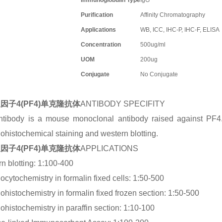
Immunoglobulin Type
IgG
Purification
Affinity Chromatography
Applications
WB, ICC, IHC-P, IHC-F, ELISA
Concentration
500ug/ml
UOM
200ug
Conjugate
No Conjugate
因子4(PF4)单克隆抗体
ANTIBODY SPECIFITY
tibody is a mouse monoclonal antibody raised against PF4. I
histochemical staining and western blotting.
因子4(PF4)单克隆抗体
APPLICATIONS
n blotting: 1:100-400
cytochemistry in formalin fixed cells: 1:50-500
histochemistry in formalin fixed frozen section: 1:50-500
histochemistry in paraffin section: 1:10-100