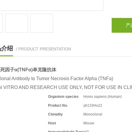
产
品介绍
/ PRODUCT PRESENTATION
死因子α(TNFα)单克隆抗体
onal Antibody to Tumor Necrosis Factor Alpha (TNFa)
N VITRO AND RESEARCH USE ONLY, NOT FOR USE IN C
Organism species
Homo sapiens (Human)
Product No.
yb133Hu22
Clonality
Monoclonal
Host
Mouse