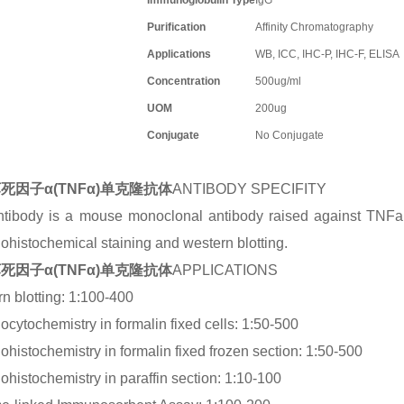
Immunoglobulin Type
IgG
Purification
Affinity Chromatography
Applications
WB, ICC, IHC-P, IHC-F, ELISA
Concentration
500ug/ml
UOM
200ug
Conjugate
No Conjugate
死因子α(TNFα)单克隆抗体
ANTIBODY SPECIFITY
tibody is a mouse monoclonal antibody raised against TNFa. I
histochemical staining and western blotting.
死因子α(TNFα)单克隆抗体
APPLICATIONS
n blotting: 1:100-400
cytochemistry in formalin fixed cells: 1:50-500
histochemistry in formalin fixed frozen section: 1:50-500
histochemistry in paraffin section: 1:10-100