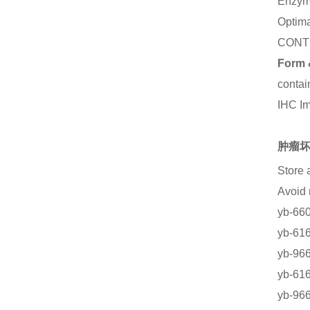
Enzym
Optima
CONT
Form 
contai
IHC I
肿瘤坏
Store 
Avoid
yb-
yb-6
yb-9
yb-
yb-