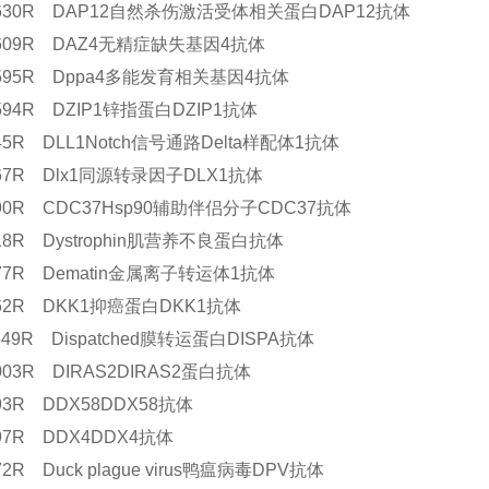
12630R DAP12自然杀伤激活受体相关蛋白DAP12抗体
13609R DAZ4无精症缺失基因4抗体
13595R Dppa4多能发育相关基因4抗体
3594R DZIP1锌指蛋白DZIP1抗体
345R DLL1Notch信号通路Delta样配体1抗体
467R Dlx1同源转录因子DLX1抗体
290R CDC37Hsp90辅助伴侣分子CDC37抗体
718R Dystrophin肌营养不良蛋白抗体
577R Dematin金属离子转运体1抗体
162R DKK1抑癌蛋白DKK1抗体
1549R Dispatched膜转运蛋白DISPA抗体
3003R DIRAS2DIRAS2蛋白抗体
993R DDX58DDX58抗体
597R DDX4DDX4抗体
672R Duck plague virus鸭瘟病毒DPV抗体