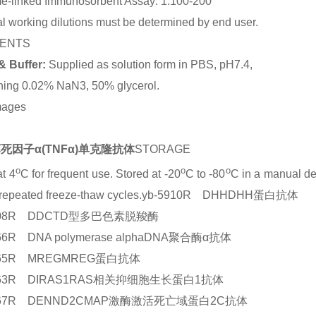
e-linked Immunosorbent Assay: 1:100-200
l working dilutions must be determined by end user.
ENTS
& Buffer:
Supplied as solution form in PBS, pH7.4,
ning 0.02% NaN3, 50% glycerol.
mages
死因子α(TNFα)单克隆抗体
STORAGE
o
o
o
at 4
C for frequent use. Stored at -20
C to -80
C in a manual def
 repeated freeze-thaw cycles.yb-5910R DHHDHH蛋白抗体
6608R DDCTD型多巴色素脱羧酶
166R DNA polymerase alphaDNA聚合酶α抗体
665R MREGMREG蛋白抗体
6163R DIRAS1RAS相关抑细胞生长蛋白1抗体
9667R DENND2CMAP激酶激活死亡域蛋白2C抗体