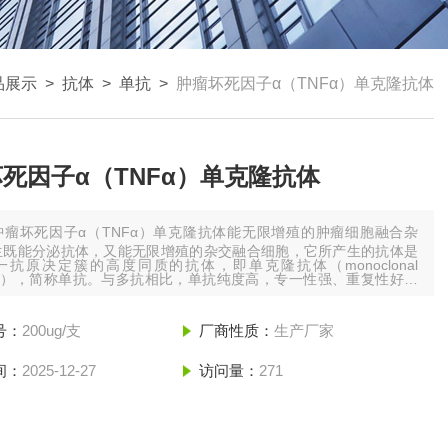
品展示
>
抗体
>
单抗
>
肿瘤坏死因子α（TNFα）单克隆抗体
死因子α（TNFα）单克隆抗体
肿瘤坏死因子α（TNFα）单克隆抗体能无限增殖的肿瘤细胞融合杂
生既能分泌抗体，又能无限增殖的杂交融合细胞，它所产生的抗体是
抗原决定簇的高度同质的抗体，即单克隆抗体（monoclonal
body），简称单抗。与多抗相比，单抗纯度高，专一性强、重复性好、
地*。
号：
200ug/支
厂商性质：
生产厂家
间：
2025-12-27
访问量：
271