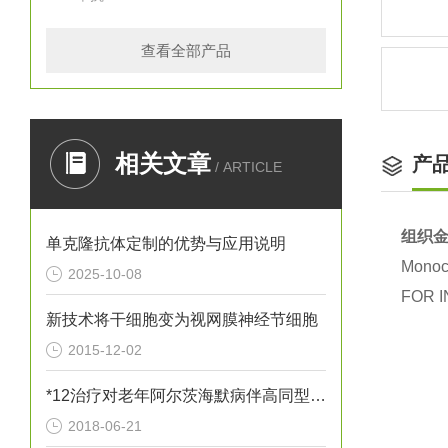
查看全部产品
相关文章
产
/ ARTICLE
组织金
单克隆抗体定制的优势与应用说明
Monocl
2025-10-08
FOR I
新技术将干细胞变为视网膜神经节细胞
2015-12-02
*12治疗对老年阿尔茨海默病伴高同型半胱胺酸血症患者血清炎性因子
2018-06-21