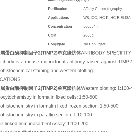
Immunoglobulin Type
IgG
Purification
Affinity Chromatography
Applications
WB, ICC, IHC-P, IHC-F, ELISA
Concentration
500ug/ml
UOM
200ug
Conjugate
No Conjugate
属蛋白酶抑制因子2(TIMP2)单克隆抗体
ANTIBODY SPECIFITY
tibody is a mouse monoclonal antibody raised against TIMP2. I
histochemical staining and western blotting.
ICATIONS
属蛋白酶抑制因子2(TIMP2)单克隆抗体
Western blotting: 1:100
cytochemistry in formalin fixed cells: 1:50-500
histochemistry in formalin fixed frozen section: 1:50-500
histochemistry in paraffin section: 1:10-100
e-linked Immunosorbent Assay: 1:100-200