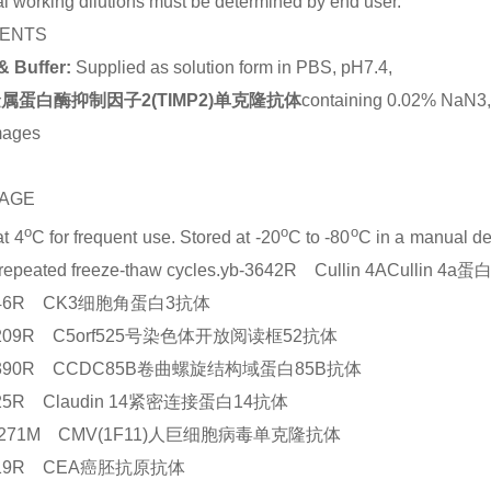
l working dilutions must be determined by end user.
ENTS
& Buffer:
Supplied as solution form in PBS, pH7.4,
属蛋白酶抑制因子2(TIMP2)单克隆抗体
containing 0.02% NaN3,
mages
AGE
o
o
o
at 4
C for frequent use. Stored at -20
C to -80
C in a manual def
 repeated freeze-thaw cycles.yb-3642R Cullin 4ACullin 4
3646R CK3细胞角蛋白3抗体
5209R C5orf525号染色体开放阅读框52抗体
10390R CCDC85B卷曲螺旋结构域蛋白85B抗体
025R Claudin 14紧密连接蛋白14抗体
-2271M CMV(1F11)人巨细胞病毒单克隆抗体
0719R CEA癌胚抗原抗体