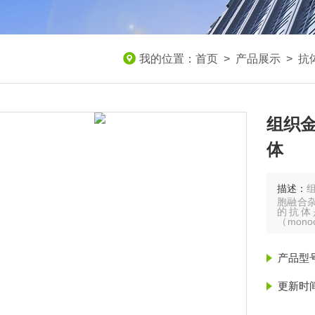
我的位置：
首页
>
产品展示
>
抗
组织金
体
描述：
胞融合
的抗体
（mon
强、重复
产品型
更新时