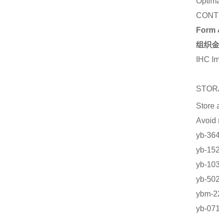
Optima
CONT
Form 
组织金
IHC I
STOR
Store 
Avoid
yb-
yb-1
yb-
yb-5
ybm
yb-