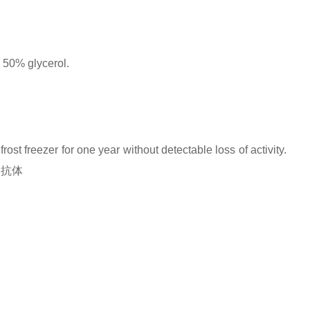
 50% glycerol.
rost freezer for one year without detectable loss of activity.
a蛋白抗体