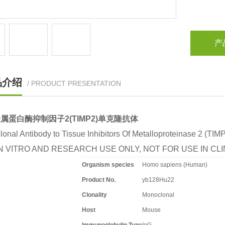
产
品介绍
/ PRODUCT PRESENTATION
属蛋白酶抑制因子2(TIMP2)单克隆抗体
onal Antibody to Tissue Inhibitors Of Metalloproteinase 2 (TIM
N VITRO AND RESEARCH USE ONLY, NOT FOR USE IN C
Organism species
Homo sapiens (Human)
Product No.
yb128Hu22
Clonality
Monoclonal
Host
Mouse