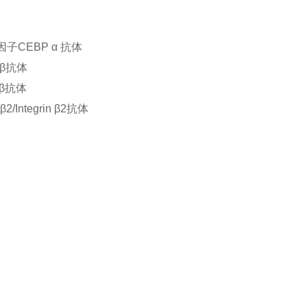
调节因子CEBP α 抗体
 β抗体
 β抗体
2/Integrin β2抗体