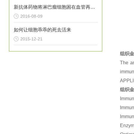
新抗体药物将淋巴瘤细胞困在血管再进行“剿灭”
2016-08-09
如何让细胞乖乖的死去活来
2015-12-21
组织金
The an
immuno
APPL
组织金
Immuno
Immuno
Immuno
Enzym