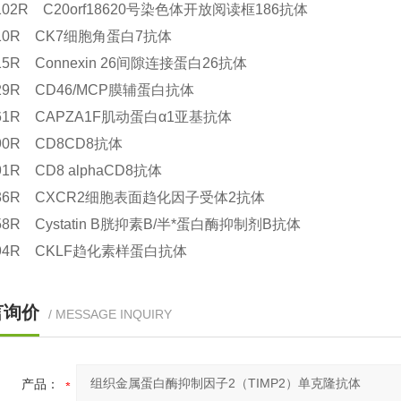
5102R C20orf18620号染色体开放阅读框186抗体
1610R CK7细胞角蛋白7抗体
715R Connexin 26间隙连接蛋白26抗体
529R CD46/MCP膜辅蛋白抗体
5161R CAPZA1F肌动蛋白α1亚基抗体
790R CD8CD8抗体
791R CD8 alphaCD8抗体
4836R CXCR2细胞表面趋化因子受体2抗体
158R Cystatin B胱抑素B/半*蛋白酶抑制剂B抗体
2394R CKLF趋化素样蛋白抗体
言询价
/ MESSAGE INQUIRY
产品：