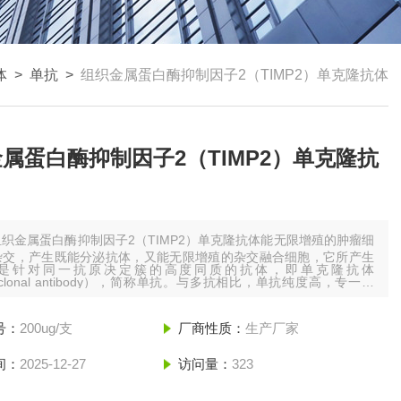
体
>
单抗
>
组织金属蛋白酶抑制因子2（TIMP2）单克隆抗体
属蛋白酶抑制因子2（TIMP2）单克隆抗
组织金属蛋白酶抑制因子2（TIMP2）单克隆抗体能无限增殖的肿瘤细
杂交，产生既能分泌抗体，又能无限增殖的杂交融合细胞，它所产生
是针对同一抗原决定簇的高度同质的抗体，即单克隆抗体
oclonal antibody），简称单抗。与多抗相比，单抗纯度高，专一性
性好、且能持续地*。
号：
200ug/支
厂商性质：
生产厂家
间：
2025-12-27
访问量：
323