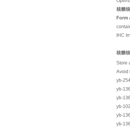
Optima
核糖核
Form 
contai
IHC I
核糖核
Store 
Avoid
yb-
yb-
yb-
yb-1
yb-1
yb-