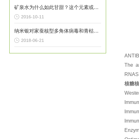
矿泉水为什么如此甘甜？这个元素或许给出了答案
2016-10-11
纳米银对家蚕核型多角体病毒和青枯劳尔氏菌的杀灭作用
2018-06-21
ANTI
The an
RNASET
核糖核
Wester
Immuno
Immuno
Immuno
Enzym