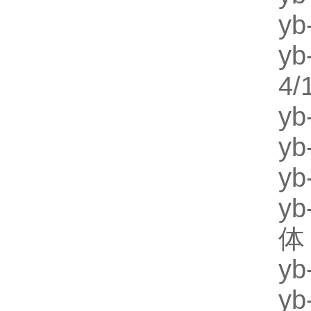
y
y
4
y
y
y
y
体
y
y