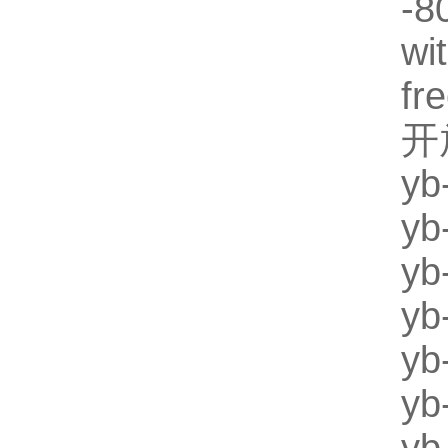
-8
wi
fr
开
y
y
yb
y
y
y