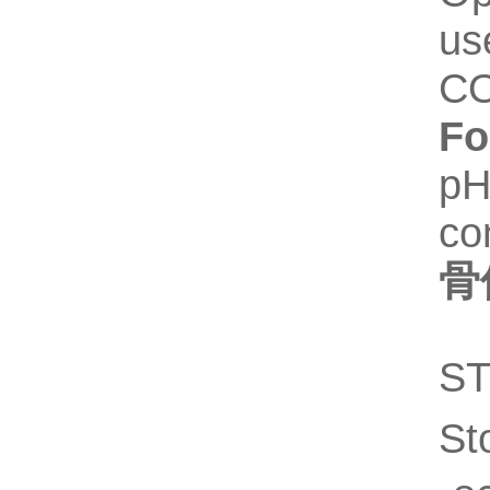
us
C
Fo
pH
co
骨
S
St