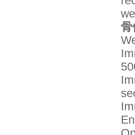
re
we
骨
We
Im
5
Im
se
Im
En
Op