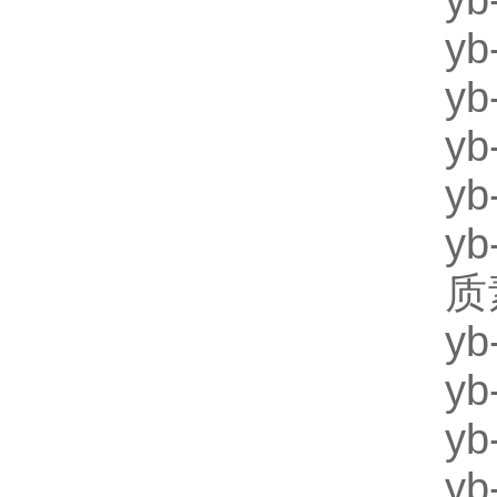
y
y
y
y
y
yb
质
y
y
y
y