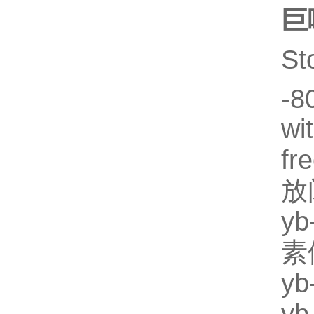
巨
St
-8
wi
fr
放
yb
素
yb