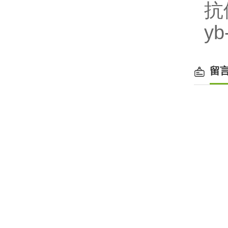
抗
yb
留