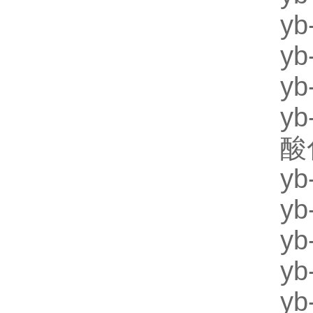
y
y
yb
yb
酸
y
y
y
y
y