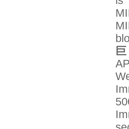
is
MI
MI
blo
巨
AP
We
Im
5
Im
se