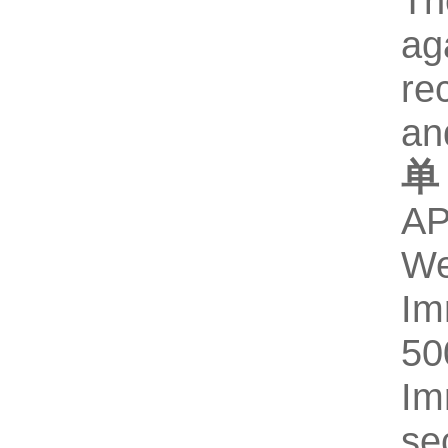
Th
ag
re
an
单
AP
We
Im
5
Im
se