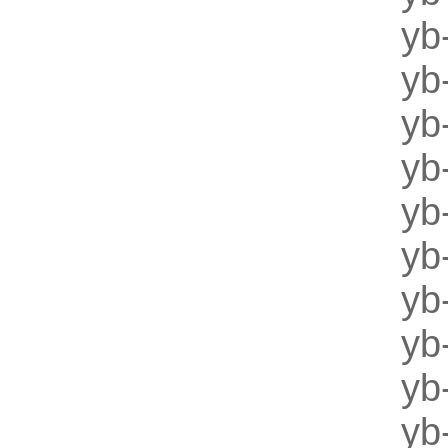
y
yb
y
y
yb
y
yb
y
y
y