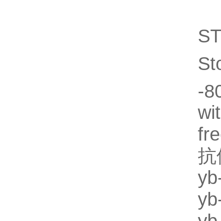
S
St
-8
wi
fr
抗
y
y