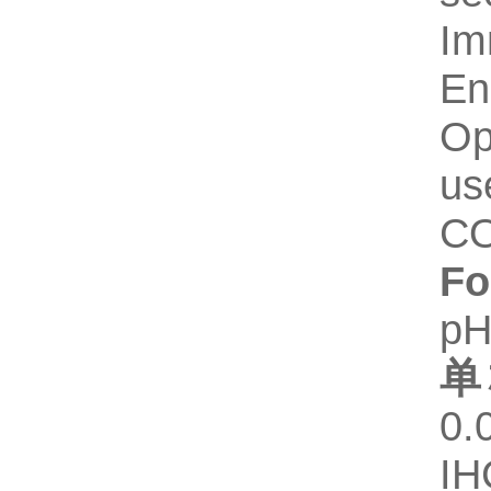
Im
En
Op
us
C
Fo
pH
单
0.
IH