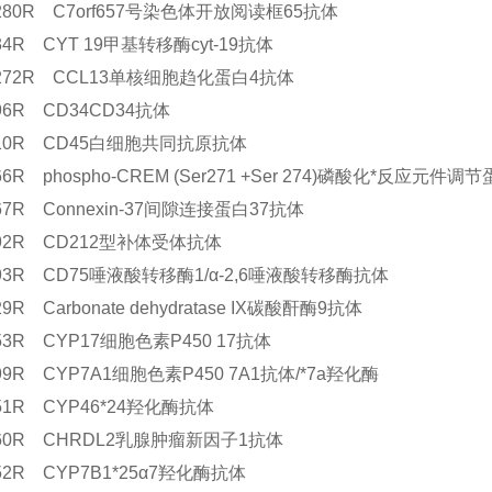
5280R C7orf657号染色体开放阅读框65抗体
334R CYT 19甲基转移酶cyt-19抗体
10272R CCL13单核细胞趋化蛋白4抗体
996R CD34CD34抗体
7210R CD45白细胞共同抗原抗体
066R phospho-CREM (Ser271 +Ser 274)磷酸化*反应元件
067R Connexin-37间隙连接蛋白37抗体
3792R CD212型补体受体抗体
3793R CD75唾液酸转移酶1/α-2,6唾液酸转移酶抗体
029R Carbonate dehydratase IX碳酸酐酶9抗体
853R CYP17细胞色素P450 17抗体
399R CYP7A1细胞色素P450 7A1抗体/*7a羟化酶
051R CYP46*24羟化酶抗体
3860R CHRDL2乳腺肿瘤新因子1抗体
052R CYP7B1*25α7羟化酶抗体