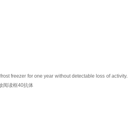
rost freezer for one year without detectable loss of activity.
染色体开放阅读框40抗体