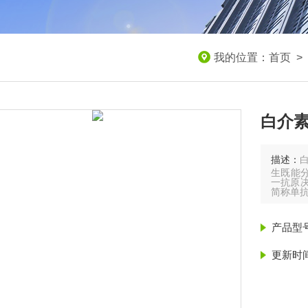
我的位置：
首页
>
白介素
描述：
生既能
一抗原决
简称单
产品型
更新时