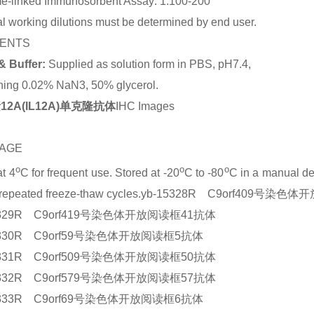
e-linked Immunosorbent Assay: 1:100-200
l working dilutions must be determined by end user.
ENTS
& Buffer:
Supplied as solution form in PBS, pH7.4,
ning 0.02% NaN3, 50% glycerol.
12A(IL12A)单克隆抗体
IHC Images
AGE
o
o
o
at 4
C for frequent use. Stored at -20
C to -80
C in a manual def
 repeated freeze-thaw cycles.yb-15328R C9orf409号
5329R C9orf419号染色体开放阅读框41抗体
5330R C9orf59号染色体开放阅读框5抗体
5331R C9orf509号染色体开放阅读框50抗体
5332R C9orf579号染色体开放阅读框57抗体
5333R C9orf69号染色体开放阅读框6抗体