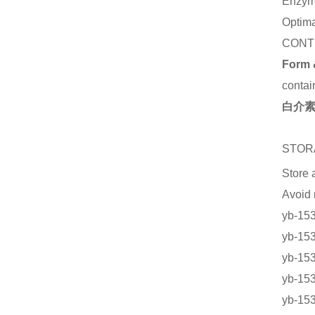
Enzym
Optima
CONT
Form 
contai
白介素
STOR
Store 
Avoid
yb-1
yb-1
yb-1
yb-1
yb-1