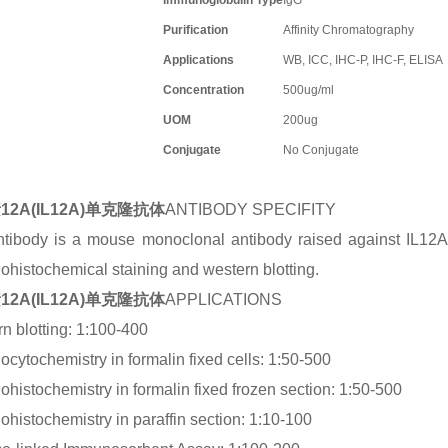
Immunoglobulin Type
IgG
Purification
Affinity Chromatography
Applications
WB, ICC, IHC-P, IHC-F, ELISA
Concentration
500ug/ml
UOM
200ug
Conjugate
No Conjugate
12A(IL12A)单克隆抗体
ANTIBODY SPECIFITY
tibody is a mouse monoclonal antibody raised against IL12A. I
histochemical staining and western blotting.
12A(IL12A)单克隆抗体
APPLICATIONS
n blotting: 1:100-400
cytochemistry in formalin fixed cells: 1:50-500
histochemistry in formalin fixed frozen section: 1:50-500
histochemistry in paraffin section: 1:10-100