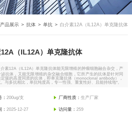
产品展示
>
抗体
>
单抗
>
白介素12A（IL12A）单克隆抗体
12A（IL12A）单克隆抗体
白介素12A（IL12A）单克隆抗体能无限增殖的肿瘤细胞融合杂交，产
分泌抗体，又能无限增殖的杂交融合细胞，它所产生的抗体是针对同
定簇的高度同质的抗体，即单克隆抗体（monoclonal antibody），
抗。与多抗相比，单抗纯度高，专一性强、重复性好、且能持续地*。
号：
200ug/支
厂商性质：
生产厂家
间：
2025-12-27
访问量：
259