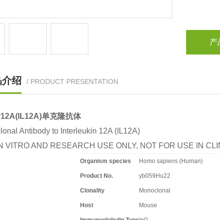
产
品介绍
/ PRODUCT PRESENTATION
12A(IL12A)单克隆抗体
onal Antibody to Interleukin 12A (IL12A)
N VITRO AND RESEARCH USE ONLY, NOT FOR USE IN C
Organism species
Homo sapiens (Human)
Product No.
yb059Hu22
Clonality
Monoclonal
Host
Mouse