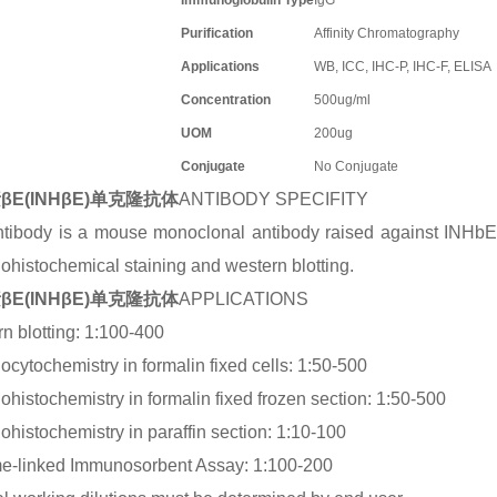
Immunoglobulin Type
IgG
Purification
Affinity Chromatography
Applications
WB, ICC, IHC-P, IHC-F, ELISA
Concentration
500ug/ml
UOM
200ug
Conjugate
No Conjugate
βE(INHβE)单克隆抗体
ANTIBODY SPECIFITY
tibody is a mouse monoclonal antibody raised against INHbE. I
histochemical staining and western blotting.
βE(INHβE)单克隆抗体
APPLICATIONS
n blotting: 1:100-400
cytochemistry in formalin fixed cells: 1:50-500
histochemistry in formalin fixed frozen section: 1:50-500
histochemistry in paraffin section: 1:10-100
e-linked Immunosorbent Assay: 1:100-200