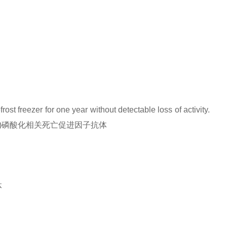
rost freezer for one year without detectable loss of activity.
d (Ser134)磷酸化相关死亡促进因子抗体
体