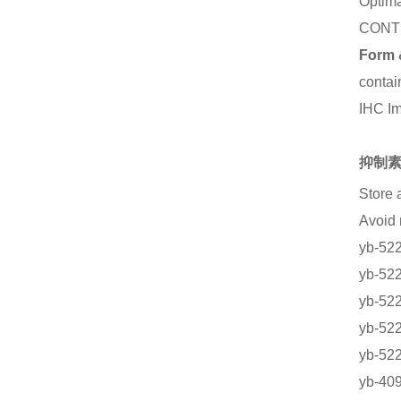
Optima
CONT
Form 
contai
IHC I
抑制素
Store 
Avoid
yb-52
yb-5
yb-5
yb-5
yb-52
yb-