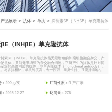
>
产品展示
>
抗体
>
单抗
>
抑制素βE（INHβE）单克隆抗体
βE（INHβE）单克隆抗体
抑制素βE（INHβE）单克隆抗体能无限增殖的肿瘤细胞融合杂交，产
分泌抗体，又能无限增殖的杂交融合细胞，它所产生的抗体是针对同
定簇的高度同质的抗体，即单克隆抗体（monoclonal antibody），
抗。与多抗相比，单抗纯度高，专一性强、重复性好、且能持续地*。
号：
200ug/支
厂商性质：
生产厂家
间：
2025-12-27
访问量：
276