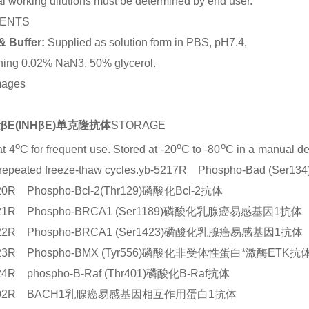
l working dilutions must be determined by end user.
ENTS
& Buffer:
Supplied as solution form in PBS, pH7.4,
ning 0.02% NaN3, 50% glycerol.
mages
βE(INHβE)单克隆抗体
STORAGE
o
o
o
at 4
C for frequent use. Stored at -20
C to -80
C in a manual def
 repeated freeze-thaw cycles.yb-5217R Phospho-Ba
20R Phospho-Bcl-2(Thr129)磷酸化Bcl-2抗体
221R Phospho-BRCA1 (Ser1189)磷酸化乳腺癌易感基因1抗体
222R Phospho-BRCA1 (Ser1423)磷酸化乳腺癌易感基因1抗体
223R Phospho-BMX (Tyr556)磷酸化非受体性蛋白*激酶ETK抗
24R phospho-B-Raf (Thr401)磷酸化B-Raf抗体
4092R BACH1乳腺癌易感基因相互作用蛋白1抗体