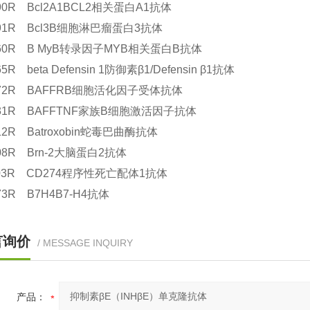
590R Bcl2A1BCL2相关蛋白A1抗体
591R Bcl3B细胞淋巴瘤蛋白3抗体
5960R B MyB转录因子MYB相关蛋白B抗体
65R beta Defensin 1防御素β1/Defensin β1抗体
2472R BAFFRB细胞活化因子受体抗体
2431R BAFFTNF家族B细胞激活因子抗体
912R Batroxobin蛇毒巴曲酶抗体
508R Brn-2大脑蛋白2抗体
1103R CD274程序性死亡配体1抗体
673R B7H4B7-H4抗体
言询价
/ MESSAGE INQUIRY
产品：