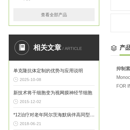
查看全部产品
相关文章
产
/ ARTICLE
抑制素
单克隆抗体定制的优势与应用说明
Monocl
2025-10-08
FOR I
新技术将干细胞变为视网膜神经节细胞
2015-12-02
*12治疗对老年阿尔茨海默病伴高同型半胱胺酸血症患者血清炎性因子
2018-06-21