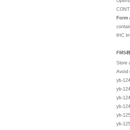
Optima
CONT
Form 
contai
IHC I
FMS样
Store 
Avoi
yb-1
yb-1
yb-1
yb-1
yb-1
yb-1