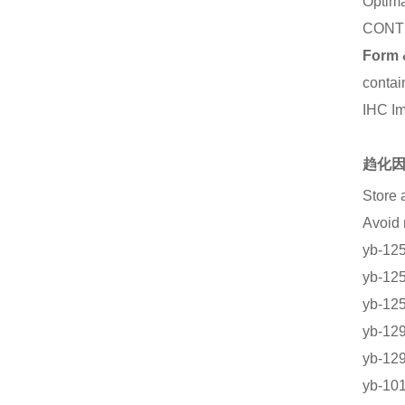
Optima
CONT
Form 
contai
IHC I
趋化因
Store 
Avoi
yb-1
yb-
yb-1
yb-12
yb-12
yb-