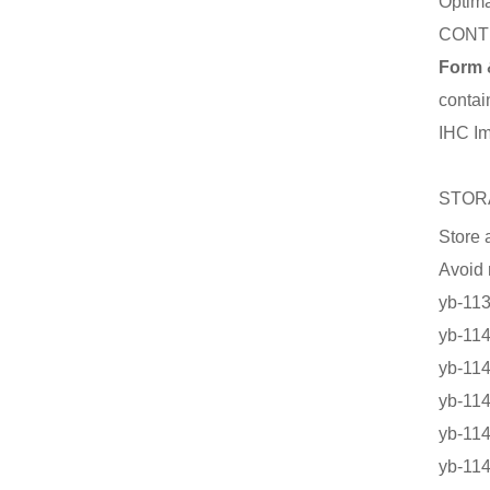
Optima
CONT
Form 
contai
IHC I
STOR
Store 
Avoid 
yb-1
yb-
yb-1
yb-
yb-
yb-1