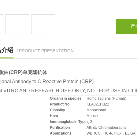
产
品介绍
/ PRODUCT PRESENTATION
蛋白(CRP)单克隆抗体
onal Antibody to C Reactive Protein (CRP)
N VITRO AND RESEARCH USE ONLY, NOT FOR USE IN C
Organism species
Homo sapiens (Human)
Product No.
KLA821Hu22
Clonality
Monoclonal
Host
Mouse
Immunoglobulin Type
IgG
Purification
Affinity Chromatography
Applications
WB, ICC, IHC-P, IHC-F, ELISA