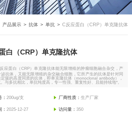
>
产品展示
>
抗体
>
单抗
>
C反应蛋白（CRP）单克隆抗体
蛋白（CRP）单克隆抗体
C反应蛋白（CRP）单克隆抗体能无限增殖的肿瘤细胞融合杂交，产
分泌抗体，又能无限增殖的杂交融合细胞，它所产生的抗体是针对同
定簇的高度同质的抗体，即单克隆抗体（monoclonal antibody），
抗。与多抗相比，单抗纯度高，专一性强、重复性好、且能持续地*。
号：
200ug/支
厂商性质：
生产厂家
间：
2025-12-27
访问量：
350