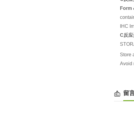
Form 
contai
IHC I
C反应
STOR
Store 
Avoid 
留