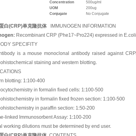
Concentration
500ug/ml
UOM
200ug
Conjugate
No Conjugate
蛋白(CRP)单克隆抗体
IMMUNOGEN INFORMATION
nogen:
Recombinant CRP (Phe17~Pro224) expressed in E.coli
BODY SPECIFITY
tibody is a mouse monoclonal antibody raised against CRP. I
histochemical staining and western blotting.
ICATIONS
n blotting: 1:100-400
cytochemistry in formalin fixed cells: 1:100-500
histochemistry in formalin fixed frozen section: 1:100-500
histochemistry in paraffin section: 1:50-200
e-linked Immunosorbent Assay: 1:100-200
l working dilutions must be determined by end user.
蛋白(CRP)单克隆抗体
CONTENTS