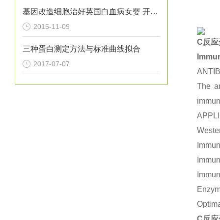
基因改造细胞治好英国白血病女婴 开创*
2015-11-09
C反应
三种蛋白测定方法与标准曲线拟合
Immu
2017-07-07
ANTI
The an
immuno
APPL
Wester
Immuno
Immuno
Immuno
Enzym
Optima
C反应