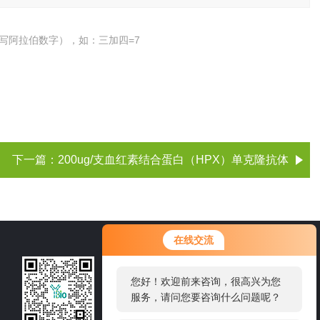
写阿拉伯数字），如：三加四=7
下一篇：
200ug/支血红素结合蛋白（HPX）单克隆抗体
您好！欢迎前来咨询，很高兴为您
在线交流
服务，请问您要咨询什么问题呢？
021-60514606
您好，看您停留很久了，是否找到
了需求产品，您可以直接在线与我
邮箱：sale1@shybsw.net
联系！
地址：上海市沪闵路6088号龙之梦大厦8