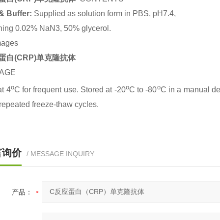
& Buffer:
Supplied as solution form in PBS, pH7.4,
ning 0.02% NaN3, 50% glycerol.
mages
蛋白(CRP)单克隆抗体
AGE
o
o
o
at 4
C for frequent use. Stored at -20
C to -80
C in a manual def
repeated freeze-thaw cycles.
言询价
/ MESSAGE INQUIRY
产品：