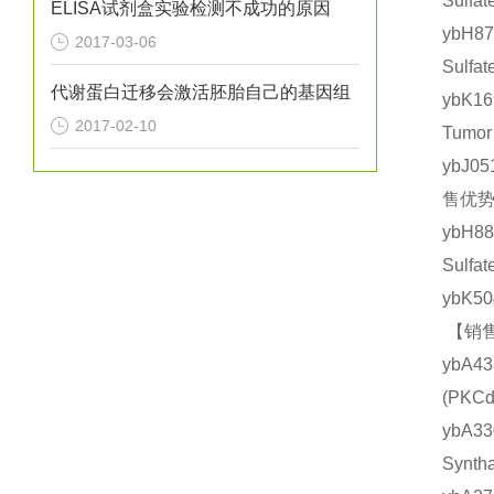
Sulf
ELISA试剂盒实验检测不成功的原因
ybH8
2017-03-06
Sulf
代谢蛋白迁移会激活胚胎自己的基因组
ybK1
2017-02-10
Tumo
ybJ0
售优势
ybH8
Sulf
ybK5
【销售
ybA4
(PK
ybA3
Synt