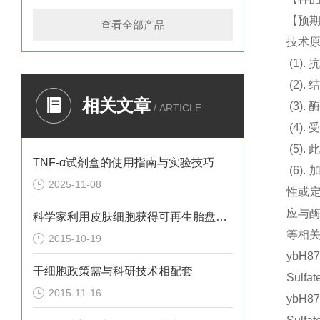
【预期
查看全部产品
技术
(1).
抗
(2).
结
相关文章
(3).
酶
/ ARTICLE
(4).
(5).
此
TNF-α试剂盒的使用指南与实验技巧
(6).
2025-11-08
性或定
应与
科学家利用皮肤细胞获得可再生胎盘的干细胞
等相关
2015-10-19
ybH8
干细胞政策需与科研技术相配套
Sulf
2015-11-16
ybH8