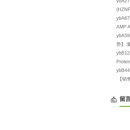
ybA2
(HZ
ybA6
AMP 
ybA5
势】:
ybB1
Prot
ybB4
【销售
留