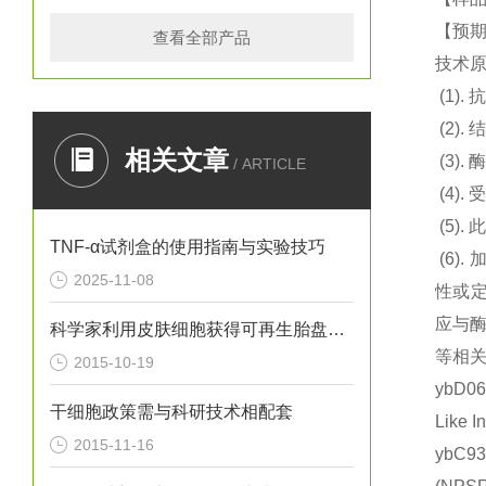
【预期
查看全部产品
技术
(1).
抗
(2).
结
相关文章
(3).
酶
/ ARTICLE
(4).
(5).
此
TNF-α试剂盒的使用指南与实验技巧
(6).
2025-11-08
性或定
应与
科学家利用皮肤细胞获得可再生胎盘的干细胞
等相关
2015-10-19
ybD0
干细胞政策需与科研技术相配套
Like
2015-11-16
ybC9