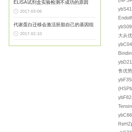
(NP
ELISA试剂盒实验检测不成功的原因
ybS4
2017-03-06
Endo
代谢蛋白迁移会激活胚胎自己的基因组
ybS0
2017-02-10
大从优
ybC0
Bind
ybD2
售优势
ybF3
(HS
ybF8
Tens
ybC6
ReH