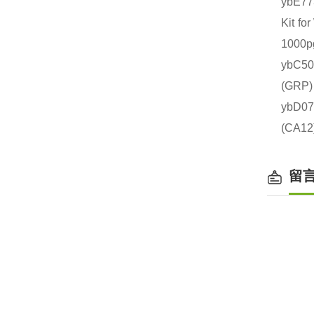
ybE
Kit 
1000
ybC5
(GR
ybD0
(CA
留