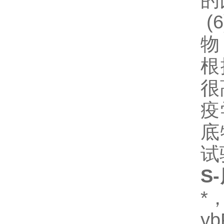
的
(6
物
根
很
疫
底
试
S-
*
y