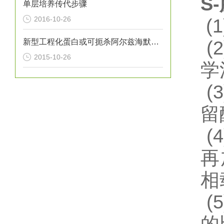
S-
单层培养传代步骤
2016-10-26
(1
新型工程化蛋白或可扼杀阿尔兹海默氏症
(2
2015-10-26
学
(3
留
(4
再
相
(5