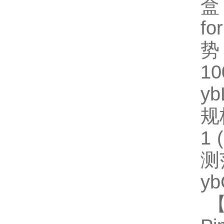
盒
fo
势
1
y
规格
1
测
y
【