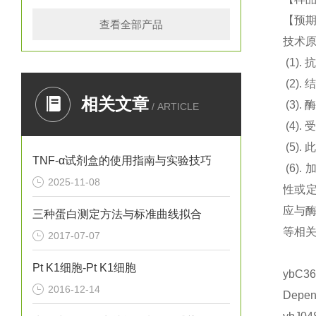
【预期
查看全部产品
技术
(1).
抗
(2).
结
相关文章
(3).
酶
/ ARTICLE
(4).
(5).
此
TNF-α试剂盒的使用指南与实验技巧
(6).
2025-11-08
性或定
应与
三种蛋白测定方法与标准曲线拟合
等相关
2017-07-07
Pt K1细胞-Pt K1细胞
ybC
2016-12-14
Depe