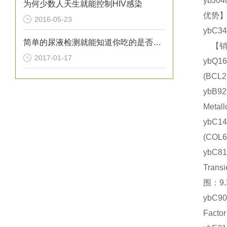
ybJ0
为何少数人天生就能控制HIV感染
优势】
2016-05-23
ybC3
简单的尿液检测就能知道你吃的是否健康？
【销售
2017-01-17
ybQ1
(BC
ybB
Meta
ybC1
(CO
ybC
Tran
围：9.
ybC9
Fact