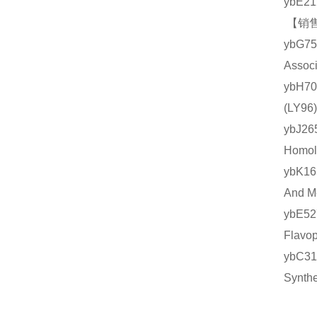
ybE2
【销售
ybG7
Asso
ybH7
(LY
ybJ2
Homo
ybK1
And 
ybE5
Flav
ybC3
Synt